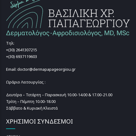
Τηλ:
+(30) 2641307215
+(30) 6937119603
Email: doctor@dermapapageorgiou.gr
Ωράριο Λειτουργίας :
Δευτέρα – Τετάρτη – Παρασκευή 10.00-14.00 & 17.00-21.00
Τρίτη – Πέμπτη 10.00-18.00
Σάββατο & Κυριακή Κλειστά
ΧΡΗΣΙΜΟΙ ΣΥΝΔΕΣΜΟΙ