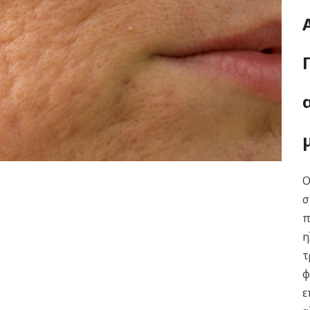
Ο
σ
π
η
τ
φ
ε