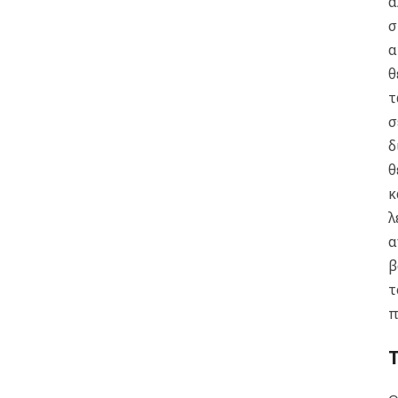
α
σ
α
θ
τ
σ
δ
θ
κ
λ
α
β
τ
π
Τ