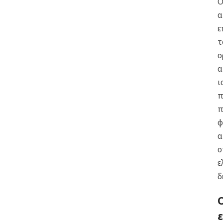
Ο
α
ε
τ
ο
α
ι
π
π
φ
α
ο
ε
δ