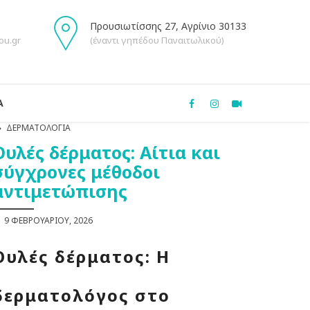
Προυσιωτίσσης 27, Αγρίνιο 30133
ou.gr
(έναντι γηπέδου Παναιτωλικού)
Α
ΔΕΡΜΑΤΟΛΟΓΊΑ
Ουλές δέρματος: Aίτια και
σύγχρονες μέθοδοι
αντιμετώπισης
9 ΦΕΒΡΟΥΑΡΊΟΥ, 2026
Ουλές δέρματος: Η
δερματολόγος στο