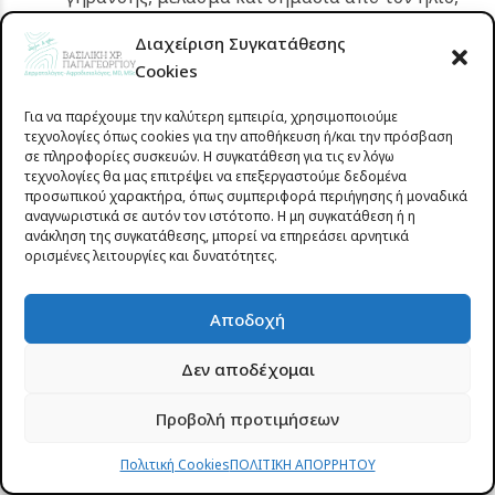
εξισορροπώντας τον τόνο του δέρματος. Είναι
Διαχείριση Συγκατάθεσης
επίσης ιδανικό για σημάδια και ουλές ακμής,
Cookies
δίνοντας έναν πιο φωτεινό και ομοιόμορφο
τόνο στην επιδερμίδα.
Για να παρέχουμε την καλύτερη εμπειρία, χρησιμοποιούμε
τεχνολογίες όπως cookies για την αποθήκευση ή/και την πρόσβαση
σε πληροφορίες συσκευών. Η συγκατάθεση για τις εν λόγω
Καταπολέμηση της ακμής και των μαύρων
τεχνολογίες θα μας επιτρέψει να επεξεργαστούμε δεδομένα
στιγμάτων
προσωπικού χαρακτήρα, όπως συμπεριφορά περιήγησης ή μοναδικά
αναγνωριστικά σε αυτόν τον ιστότοπο. Η μη συγκατάθεση ή η
ανάκληση της συγκατάθεσης, μπορεί να επηρεάσει αρνητικά
Τα ειδικά χημικά peelings, όπως το σαλικυλικό
ορισμένες λειτουργίες και δυνατότητες.
οξύ, είναι ιδιαίτερα αποτελεσματικά στην
καταπολέμηση της ακμής και των μαύρων
Αποδοχή
στιγμάτων (φαγέσωρες). Βοηθούν στον
καθαρισμό των πόρων και στη μείωση της
Δεν αποδέχομαι
λιπαρότητας, αποτρέποντας μελλοντικές
Προβολή προτιμήσεων
εξάρσεις ακμής και εξασφαλίζοντας πιο καθαρή
επιδερμίδα.
Πολιτική Cookies
ΠΟΛΙΤΙΚΗ ΑΠΟΡΡΗΤΟΥ