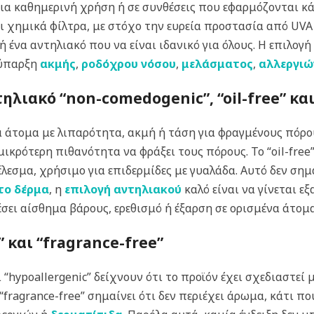
ια καθημερινή χρήση ή σε συνθέσεις που εφαρμόζονται κ
ι χημικά φίλτρα, με στόχο την ευρεία προστασία από UVA 
 ένα αντηλιακό που να είναι ιδανικό για όλους. Η επιλογή
ν ύπαρξη
ακμής
,
ροδόχρου νόσου
,
μελάσματος
,
αλλεργιώ
τηλιακό “non-comedogenic”, “oil-free” και
για άτομα με λιπαρότητα, ακμή ή τάση για φραγμένους πόρ
μικρότερη πιθανότητα να φράξει τους πόρους. Το “oil-free”
έλεσμα, χρήσιμο για επιδερμίδες με γυαλάδα.
Αυτό δεν σημα
το δέρμα
, η
επιλογή αντηλιακού
καλό είναι να γίνεται ε
σει αίσθημα βάρους, ερεθισμό ή έξαρση σε ορισμένα άτομα
c”
και
“fragrance-free”
αι “hypoallergenic” δείχνουν ότι το προϊόν έχει σχεδιαστε
 “fragrance-free” σημαίνει ότι δεν περιέχει άρωμα, κάτι π