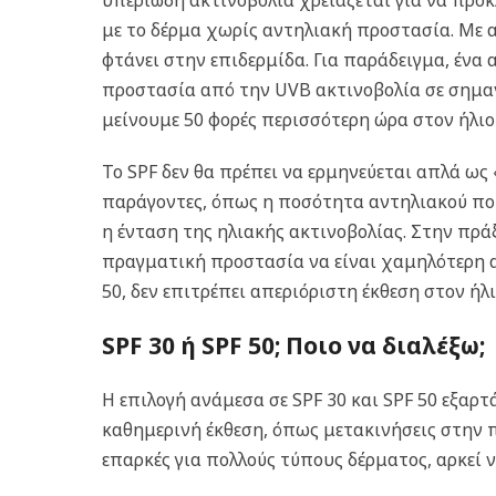
υπεριώδη ακτινοβολία χρειάζεται για να προκ
με το δέρμα χωρίς αντηλιακή προστασία. Με α
φτάνει στην επιδερμίδα.
Για παράδειγμα, ένα 
προστασία από την UVB ακτινοβολία σε σημαν
μείνουμε 50 φορές περισσότερη ώρα στον ήλι
Το SPF δεν θα πρέπει να ερμηνεύεται απλά ω
παράγοντες, όπως η ποσότητα αντηλιακού που 
η ένταση της ηλιακής ακτινοβολίας.
Στην πράξ
πραγματική προστασία να είναι χαμηλότερη α
50, δεν επιτρέπει απεριόριστη έκθεση στον ήλ
SPF 30 ή SPF 50; Ποιο να διαλέξω;
Η επιλογή ανάμεσα σε SPF 30 και SPF 50 εξαρτ
καθημερινή έκθεση, όπως μετακινήσεις στην π
επαρκές για πολλούς τύπους δέρματος, αρκεί 