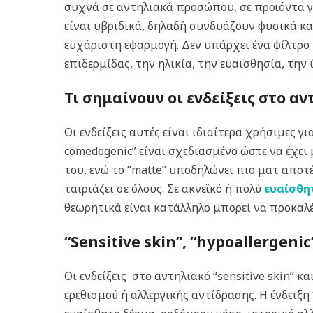
συχνά σε αντηλιακά προσώπου, σε προϊόντα γ
είναι υβριδικά, δηλαδή συνδυάζουν φυσικά κα
ευχάριστη εφαρμογή. Δεν υπάρχει ένα φίλτρο ή
επιδερμίδας, την ηλικία, την ευαισθησία, τη
Τι σημαίνουν οι ενδείξεις στο αν
Οι ενδείξεις αυτές είναι ιδιαίτερα χρήσιμες 
comedogenic” είναι σχεδιασμένο ώστε να έχει 
του, ενώ το “matte” υποδηλώνει πιο ματ αποτ
ταιριάζει σε όλους. Σε ακνεϊκό ή πολύ
ευαίσθη
θεωρητικά είναι κατάλληλο μπορεί να προκαλέ
“Sensitive skin”, “hypoallergeni
Οι ενδείξεις στο αντηλιακό “sensitive skin” κ
ερεθισμού ή αλλεργικής αντίδρασης. Η ένδειξη