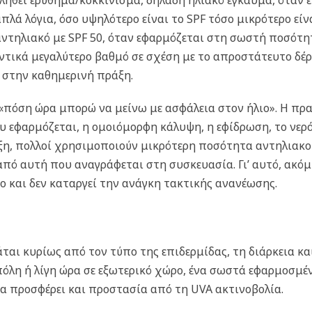
ληθεί ερύθημα/κοκκίνισμα, δηλαδή ηλιακό έγκαυμα, όταν 
πλά λόγια, όσο υψηλότερο είναι το SPF τόσο μικρότερο εί
αντηλιακό με SPF 50, όταν εφαρμόζεται στη σωστή ποσότη
τικά μεγαλύτερο βαθμό σε σχέση με το απροστάτευτο δέρ
ο στην καθημερινή πράξη.
ς «πόση ώρα μπορώ να μείνω με ασφάλεια στον ήλιο». Η π
εφαρμόζεται, η ομοιόμορφη κάλυψη, η εφίδρωση, το νερό, 
η, πολλοί χρησιμοποιούν μικρότερη ποσότητα αντηλιακού
πό αυτή που αναγράφεται στη συσκευασία. Γι’ αυτό, ακόμ
ιο και δεν καταργεί την ανάγκη τακτικής ανανέωσης.
άται κυρίως από τον τύπο της επιδερμίδας, τη διάρκεια και
όλη ή λίγη ώρα σε εξωτερικό χώρο, ένα σωστά εφαρμοσμένο
να προσφέρει και προστασία από τη UVA ακτινοβολία.