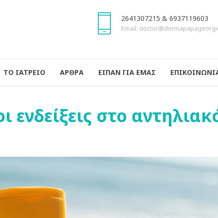
2641307215 & 6937119603
Email: doctor@dermapapageorgi
ΤΟ ΙΑΤΡΕΙΟ
ΑΡΘΡΑ
ΕΙΠΑΝ ΓΙΑ ΕΜΑΣ
ΕΠΙΚΟΙΝΩΝΙ
ι ενδείξεις στο αντηλιακ