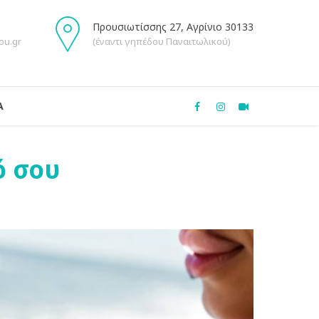
Προυσιωτίσσης 27, Αγρίνιο 30133
ou.gr
(έναντι γηπέδου Παναιτωλικού)
Α
ό σου