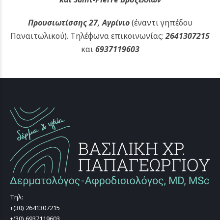
Προυσιωτίσσης 27, Αγρίνιο
(έναντι γηπέδου
Παναιτωλικού).
Τηλέφωνα επικοινωνίας:
2641307215
και
6937119603
Τηλ:
+(30) 2641307215
+(30) 6937119603