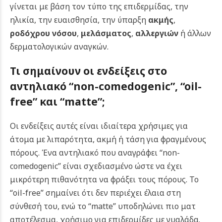
γίνεται με βάση τον τύπο της επιδερμίδας, την
ηλικία, την ευαισθησία, την ύπαρξη
ακμής
,
ροδόχρου νόσου
,
μελάσματος
,
αλλεργιών
ή άλλων
δερματολογικών αναγκών.
Τι σημαίνουν οι ενδείξεις στο
αντηλιακό “non-comedogenic”, “oil-
free” και “matte”;
Οι ενδείξεις αυτές είναι ιδιαίτερα χρήσιμες για
άτομα με λιπαρότητα, ακμή ή τάση για φραγμένους
πόρους. Ένα αντηλιακό που αναγράφει “non-
comedogenic” είναι σχεδιασμένο ώστε να έχει
μικρότερη πιθανότητα να φράξει τους πόρους. Το
“oil-free” σημαίνει ότι δεν περιέχει έλαια στη
σύνθεσή του, ενώ το “matte” υποδηλώνει πιο ματ
αποτέλεσμα, χρήσιμο για επιδερμίδες με γυαλάδα.