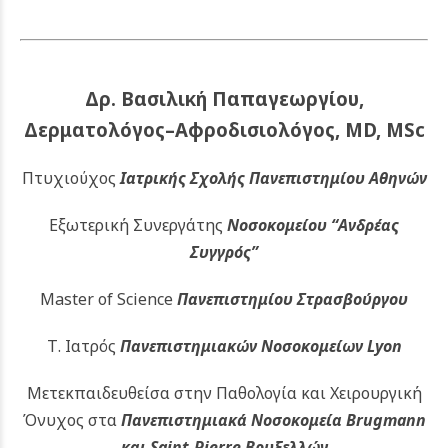
Δρ. Βασιλική Παπαγεωργίου,
Δερματολόγος–Αφροδισιολόγος, MD, MSc
Πτυχιούχος
Ιατρικής Σχολής Πανεπιστημίου Αθηνών
Εξωτερική Συνεργάτης
Νοσοκομείου
“Ανδρέας
Συγγρός”
Master of Science
Πανεπιστημίου Στρασβούργου
Τ. Ιατρός
Πανεπιστημιακών
Νοσοκομείων Lyon
Μετεκπαιδευθείσα στην Παθολογία και Χειρουργική
Όνυχος στα
Πανεπιστημιακά Νοσοκομεία Brugmann
και Saint-Pierre Βρυξελλών