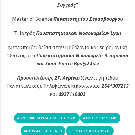
Συγγρός”
Master of Science
Πανεπιστημίου Στρασβούργου
Τ. Ιατρός
Πανεπιστημιακών
Νοσοκομείων Lyon
Μετεκπαιδευθείσα στην Παθολογία και Χειρουργική
Όνυχος στα
Πανεπιστημιακά Νοσοκομεία Brugmann
και Saint-Pierre Βρυξελλών
Προυσιωτίσσης 27, Αγρίνιο
(έναντι γηπέδου
Παναιτωλικού).
Τηλέφωνα επικοινωνίας:
2641307215
και
6937119603
ΑΙΣΘΗΤΙΚΉ ΔΕΡΜΑΤΟΛΟΓΊΑ ΑΓΡΊΝΙΟ
ΑΚΜΉ ΤΟ ΚΑΛΟΚΑΊΡΙ
ΑΝΤΗΛΙΑΚΉ ΠΡΟΣΤΑΣΊΑ
ΔΕΡΜΑΤΟΛΟΓΟΣ ΑΓΡΊΝΙΟ