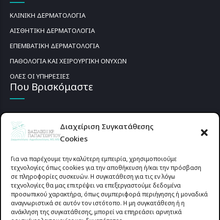
ΚΛΙΝΙΚΗ ΔΕΡΜΑΤΟΛΟΓΙΑ
ΑΙΣΘΗΤΙΚΗ ΔΕΡΜΑΤΟΛΟΓΙΑ
ΕΠΕΜΒΑΤΙΚΗ ΔΕΡΜΑΤΟΛΟΓΙΑ
ΠΑΘΟΛΟΓΙΑ ΚΑΙ ΧΕΙΡΟΥΡΓΙΚΗ ΟΝΥΧΩΝ
ΟΛΕΣ ΟΙ ΥΠΗΡΕΣΙΕΣ
Που Βρισκόμαστε
Διαχείριση Συγκατάθεσης
Cookies
Για να παρέχουμε την καλύτερη εμπειρία, χρησιμοποιούμε
τεχνολογίες όπως cookies για την αποθήκευση ή/και την πρόσβαση
σε πληροφορίες συσκευών. Η συγκατάθεση για τις εν λόγω
τεχνολογίες θα μας επιτρέψει να επεξεργαστούμε δεδομένα
προσωπικού χαρακτήρα, όπως συμπεριφορά περιήγησης ή μοναδικά
αναγνωριστικά σε αυτόν τον ιστότοπο. Η μη συγκατάθεση ή η
ανάκληση της συγκατάθεσης, μπορεί να επηρεάσει αρνητικά