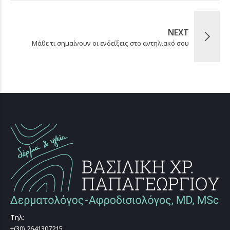
NEXT
Μάθε τι σημαίνουν οι ενδείξεις στο αντηλιακό σου
Τηλ:
+(30) 2641307215