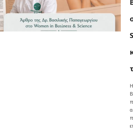
Η
Β
π
α
π
ε