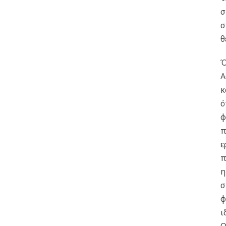
σ
σ
θ
Ό
Α
κ
ό
φ
π
ε
π
η
σ
φ
ι