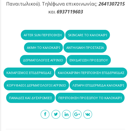
Παναιτωλικού).
Τηλέφωνα επικοινωνίας:
2641307215
και
6937119603
AFTER SUN ΠΕΡΙΠΟΊΗΣΗ
SKINCARE ΤΟ ΚΑΛΟΚΑΊΡΙ
ΑΚΜΉ ΤΟ ΚΑΛΟΚΑΊΡΙ
ΑΝΤΗΛΙΑΚΉ ΠΡΟΣΤΑΣΊΑ
ΔΕΡΜΑΤΟΛΟΓΟΣ ΑΓΡΊΝΙΟ
ΕΝΥΔΆΤΩΣΗ ΠΡΟΣΏΠΟΥ
ΚΑΘΑΡΙΣΜΌΣ ΕΠΙΔΕΡΜΊΔΑΣ
ΚΑΛΟΚΑΙΡΙΝΉ ΠΕΡΙΠΟΊΗΣΗ ΕΠΙΔΕΡΜΊΔΑΣ
ΚΟΡΥΦΑΊΟΙ ΔΕΡΜΑΤΟΛΌΓΟΙ ΑΓΡΊΝΙΟ
ΛΙΠΑΡΉ ΕΠΙΔΕΡΜΊΔΑ ΚΑΛΟΚΑΊΡΙ
ΠΑΝΆΔΕΣ ΚΑΙ ΔΥΣΧΡΩΜΊΕΣ
ΠΕΡΙΠΟΊΗΣΗ ΠΡΟΣΏΠΟΥ ΤΟ ΚΑΛΟΚΑΊΡΙ