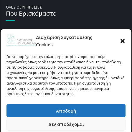
ΟΛΕΣ ΟΙ ΥΠΗΡΕΣΙΕΣ
Που Βρισκόμαστε
Διαχείριση Συγκατάθεσης
Cookies
Για να παρέχουμε την καλύτερη εμπειρία, χρησιμοποιούμε
τεχνολογίες όπως cookies για την αποθήκευση ή/και την πρόσβαση
σε πληροφορίες συσκευών. Η συγκατάθεση για τις εν λόγω
τεχνολογίες θα μας επιτρέψει να επεξεργαστούμε δεδομένα
προσωπικού χαρακτήρα, όπως συμπεριφορά περιήγησης ή μοναδικά
αναγνωριστικά σε αυτόν τον ιστότοπο. Η μη συγκατάθεση ή η
ανάκληση της συγκατάθεσης, μπορεί να επηρεάσει αρνητικά
ορισμένες λειτουργίες και δυνατότητες.
Προυσιωτίσσης 27 & Δ.Σταϊκου , Αγρίνιο 30133 (έναντι γηπέδου
Αποδοχή
Παναιτωλικού)
Δεν αποδέχομαι