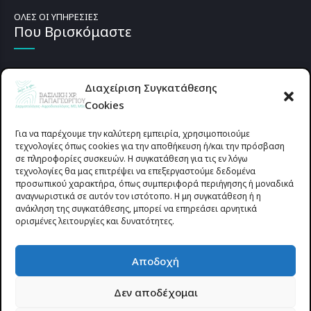
ΟΛΕΣ ΟΙ ΥΠΗΡΕΣΙΕΣ
Που Βρισκόμαστε
Διαχείριση Συγκατάθεσης
Cookies
Για να παρέχουμε την καλύτερη εμπειρία, χρησιμοποιούμε
τεχνολογίες όπως cookies για την αποθήκευση ή/και την πρόσβαση
σε πληροφορίες συσκευών. Η συγκατάθεση για τις εν λόγω
τεχνολογίες θα μας επιτρέψει να επεξεργαστούμε δεδομένα
προσωπικού χαρακτήρα, όπως συμπεριφορά περιήγησης ή μοναδικά
αναγνωριστικά σε αυτόν τον ιστότοπο. Η μη συγκατάθεση ή η
ανάκληση της συγκατάθεσης, μπορεί να επηρεάσει αρνητικά
ορισμένες λειτουργίες και δυνατότητες.
Προυσιωτίσσης 27 & Δ.Σταϊκου , Αγρίνιο 30133 (έναντι γηπέδου
Αποδοχή
Παναιτωλικού)
Δεν αποδέχομαι