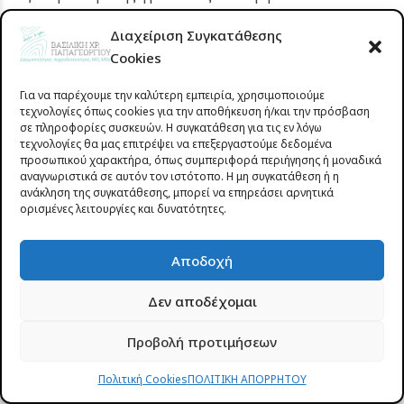
ιατρικών υπηρεσιών. Μεταξύ αυτών
Διαχείριση Συγκατάθεσης
περιλαμβάνονται:
Cookies
Δερματοσκόπηση για την έγκαιρη διάγνωση
Για να παρέχουμε την καλύτερη εμπειρία, χρησιμοποιούμε
δερματικών βλαβών
τεχνολογίες όπως cookies για την αποθήκευση ή/και την πρόσβαση
σε πληροφορίες συσκευών. Η συγκατάθεση για τις εν λόγω
Θεραπείες με ιατρικά laser τελευταίας τεχνολογίας
τεχνολογίες θα μας επιτρέψει να επεξεργαστούμε δεδομένα
Σύγχρονες αισθητικές και ενέσιμες θεραπείες
προσωπικού χαρακτήρα, όπως συμπεριφορά περιήγησης ή μοναδικά
αναγνωριστικά σε αυτόν τον ιστότοπο. Η μη συγκατάθεση ή η
Εξειδικευμένες θεραπείες αναζωογόνησης και
ανάκληση της συγκατάθεσης, μπορεί να επηρεάσει αρνητικά
βελτίωσης της ποιότητας του δέρματος
ορισμένες λειτουργίες και δυνατότητες.
Επικοινωνήστε με τη Δερματολόγο
Αποδοχή
Βασιλική Παπαγεωργίου
Δεν αποδέχομαι
Η υγεία και η σωστή φροντίδα της επιδερμίδας δεν
περιορίζονται μόνο στους καλοκαιρινούς μήνες,
Προβολή προτιμήσεων
αλλά αποτελούν μια διαρκή επένδυση για την
Πολιτική Cookies
ΠΟΛΙΤΙΚΗ ΑΠΟΡΡΗΤΟΥ
πρόληψη, την προστασία και τη διατήρηση της