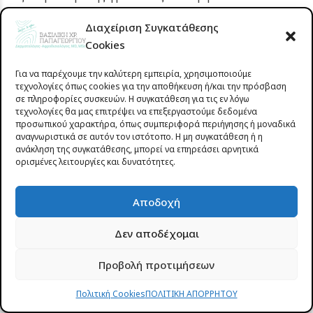
ιατρικών υπηρεσιών. Μεταξύ αυτών
Διαχείριση Συγκατάθεσης
περιλαμβάνονται:
Cookies
Δερματοσκόπηση για την έγκαιρη διάγνωση
Για να παρέχουμε την καλύτερη εμπειρία, χρησιμοποιούμε
δερματικών βλαβών
τεχνολογίες όπως cookies για την αποθήκευση ή/και την πρόσβαση
σε πληροφορίες συσκευών. Η συγκατάθεση για τις εν λόγω
Θεραπείες με ιατρικά laser τελευταίας τεχνολογίας
τεχνολογίες θα μας επιτρέψει να επεξεργαστούμε δεδομένα
Σύγχρονες αισθητικές και ενέσιμες θεραπείες
προσωπικού χαρακτήρα, όπως συμπεριφορά περιήγησης ή μοναδικά
αναγνωριστικά σε αυτόν τον ιστότοπο. Η μη συγκατάθεση ή η
Εξειδικευμένες θεραπείες αναζωογόνησης και
ανάκληση της συγκατάθεσης, μπορεί να επηρεάσει αρνητικά
βελτίωσης της ποιότητας του δέρματος
ορισμένες λειτουργίες και δυνατότητες.
Επικοινωνήστε με τη Δερματολόγο
Αποδοχή
Βασιλική Παπαγεωργίου
Δεν αποδέχομαι
Η υγεία και η σωστή φροντίδα της επιδερμίδας δεν
περιορίζονται μόνο στους καλοκαιρινούς μήνες,
Προβολή προτιμήσεων
αλλά αποτελούν μια διαρκή επένδυση για την
Πολιτική Cookies
ΠΟΛΙΤΙΚΗ ΑΠΟΡΡΗΤΟΥ
πρόληψη, την προστασία και τη διατήρηση της