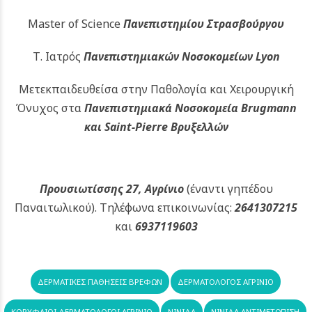
Master of Science
Πανεπιστημίου Στρασβούργου
Τ. Ιατρός
Πανεπιστημιακών
Νοσοκομείων Lyon
Μετεκπαιδευθείσα στην Παθολογία και Χειρουργική
Όνυχος στα
Πανεπιστημιακά Νοσοκομεία Brugmann
και Saint-Pierre Βρυξελλών
Προυσιωτίσσης 27, Αγρίνιο
(έναντι γηπέδου
Παναιτωλικού).
Τηλέφωνα επικοινωνίας:
2641307215
και
6937119603
ΔΕΡΜΑΤΙΚΈΣ ΠΑΘΉΣΕΙΣ ΒΡΕΦΏΝ
ΔΕΡΜΑΤΟΛΟΓΟΣ ΑΓΡΊΝΙΟ
ΚΟΡΥΦΑΊΟΙ ΔΕΡΜΑΤΟΛΌΓΟΙ ΑΓΡΊΝΙΟ
ΝΙΝΊΔΑ
ΝΙΝΊΔΑ ΑΝΤΙΜΕΤΏΠΙΣΗ