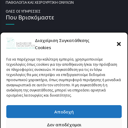
ΠΑΘΟΛΟΓΙΑ ΚΑΙ ΧΕΙΡΟΥΡΓΙΚΗ ΟΝΥΧΩΝ
ΟΛΕΣ ΟΙ ΥΠΗΡΕΣΙΕΣ
Που Βρισκόμαστε
Διαχείριση Συγκατάθεσης
Cookies
Για να παρέχουμε την καλύτερη εμπειρία, χρησιμοποιούμε
τεχνολογίες όπως cookies για την αποθήκευση ή/και την πρόσβαση
σε πληροφορίες συσκευών. Η συγκατάθεση για τις εν λόγω
τεχνολογίες θα μας επιτρέψει να επεξεργαστούμε δεδομένα
προσωπικού χαρακτήρα, όπως συμπεριφορά περιήγησης ή μοναδικά
αναγνωριστικά σε αυτόν τον ιστότοπο. Η μη συγκατάθεση ή η
ανάκληση της συγκατάθεσης, μπορεί να επηρεάσει αρνητικά
ορισμένες λειτουργίες και δυνατότητες.
Προυσιωτίσσης 27 & Δ.Σταϊκου , Αγρίνιο 30133 (έναντι γηπέδου
Αποδοχή
Παναιτωλικού)
Δεν αποδέχομαι