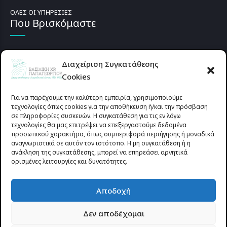
ΟΛΕΣ ΟΙ ΥΠΗΡΕΣΙΕΣ
Που Βρισκόμαστε
Διαχείριση Συγκατάθεσης
Cookies
Για να παρέχουμε την καλύτερη εμπειρία, χρησιμοποιούμε
τεχνολογίες όπως cookies για την αποθήκευση ή/και την πρόσβαση
σε πληροφορίες συσκευών. Η συγκατάθεση για τις εν λόγω
τεχνολογίες θα μας επιτρέψει να επεξεργαστούμε δεδομένα
προσωπικού χαρακτήρα, όπως συμπεριφορά περιήγησης ή μοναδικά
αναγνωριστικά σε αυτόν τον ιστότοπο. Η μη συγκατάθεση ή η
ανάκληση της συγκατάθεσης, μπορεί να επηρεάσει αρνητικά
ορισμένες λειτουργίες και δυνατότητες.
Προυσιωτίσσης 27 & Δ.Σταϊκου , Αγρίνιο 30133 (έναντι γηπέδου
Αποδοχή
Παναιτωλικού)
Δεν αποδέχομαι