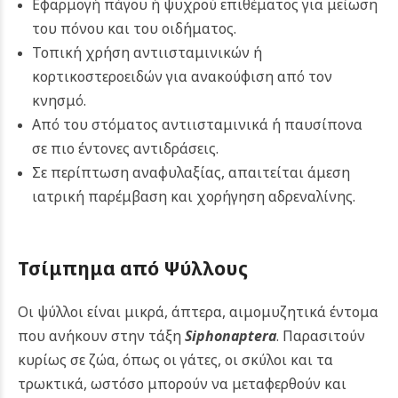
Εφαρμογή πάγου ή ψυχρού επιθέματος για μείωση
του πόνου και του οιδήματος.
Τοπική χρήση αντιισταμινικών ή
κορτικοστεροειδών για ανακούφιση από τον
κνησμό.
Από του στόματος αντιισταμινικά ή παυσίπονα
σε πιο έντονες αντιδράσεις.
Σε περίπτωση αναφυλαξίας, απαιτείται άμεση
ιατρική παρέμβαση και χορήγηση αδρεναλίνης.
Τσίμπημα από Ψύλλους
Οι ψύλλοι είναι μικρά, άπτερα, αιμομυζητικά έντομα
που ανήκουν στην τάξη
Siphonaptera
. Παρασιτούν
κυρίως σε ζώα, όπως οι γάτες, οι σκύλοι και τα
τρωκτικά, ωστόσο μπορούν να μεταφερθούν και