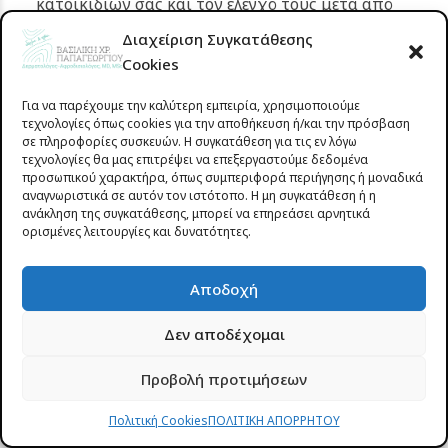
κατοικιδίων σας και τον έλεγχό τους μετά από
βόλτες στη φύση.
Διαχείριση Συγκατάθεσης
Αποφεύγετε την αγορά μεταχειρισμένων επίπλων
Cookies
χωρίς σχολαστική επιθεώρηση.
Για να παρέχουμε την καλύτερη εμπειρία, χρησιμοποιούμε
Για άτομα με γνωστό ιστορικό σοβαρής αλλεργίας
τεχνολογίες όπως cookies για την αποθήκευση ή/και την πρόσβαση
σε τσιμπήματα, είναι απαραίτητη η συνεχής
σε πληροφορίες συσκευών. Η συγκατάθεση για τις εν λόγω
τεχνολογίες θα μας επιτρέψει να επεξεργαστούμε δεδομένα
μεταφορά αυτοενιέσιμης αδρεναλίνης και η
προσωπικού χαρακτήρα, όπως συμπεριφορά περιήγησης ή μοναδικά
ενημέρωση των οικείων.
αναγνωριστικά σε αυτόν τον ιστότοπο. Η μη συγκατάθεση ή η
ανάκληση της συγκατάθεσης, μπορεί να επηρεάσει αρνητικά
ορισμένες λειτουργίες και δυνατότητες.
Γνωρίστε την δερματολόγο-
Αποδοχή
Αφροδισιολόγο στο Αγρίνιο,
Βασιλική Παπαγεωργίου
Δεν αποδέχομαι
Προβολή προτιμήσεων
Η
Βασιλική Παπαγεωργίου
, Δερματολόγος-
Αφροδισιολόγος στο Αγρίνιο, γεννήθηκε και μεγάλωσε
Πολιτική Cookies
ΠΟΛΙΤΙΚΗ ΑΠΟΡΡΗΤΟΥ
στην πόλη. Είναι κάτοχος δύο τίτλων ειδικότητας,