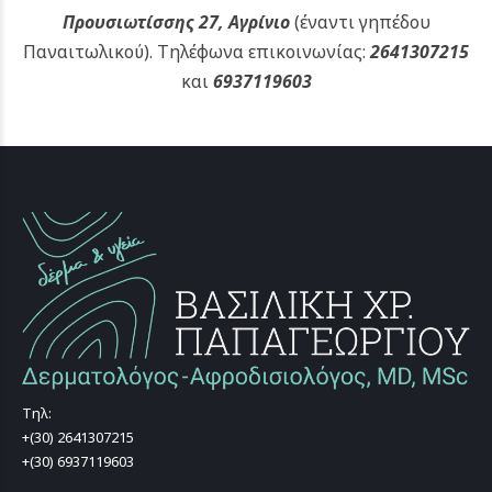
Προυσιωτίσσης 27, Αγρίνιο
(έναντι γηπέδου
Παναιτωλικού).
Τηλέφωνα επικοινωνίας:
2641307215
και
6937119603
Τηλ:
+(30) 2641307215
+(30) 6937119603