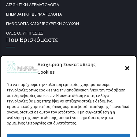
ΑΙΣΘΗΤΙΚΗ ΔΕΡΜΑΤΟΛΟΓΙΑ
ΕΠΕΜΒΑΤΙΚΗ ΔΕΡΜΑΤΟΛΟΓΙΑ
ΠΑΘΟΛΟΓΙΑ ΚΑΙ ΧΕΙΡΟΥΡΓΙΚΗ ΟΝΥΧΩΝ
ΟΛΕΣ ΟΙ ΥΠΗΡΕΣΙΕΣ
Που Βρισκόμαστε
Διαχείριση Συγκατάθεσης
Cookies
Για να παρέχουμε την καλύτερη εμπειρία, χρησιμοποιούμε
τεχνολογίες όπως cookies για την αποθήκευση ή/και την πρόσβαση
σε πληροφορίες συσκευών. Η συγκατάθεση για τις εν λόγω
τεχνολογίες θα μας επιτρέψει να επεξεργαστούμε δεδομένα
προσωπικού χαρακτήρα, όπως συμπεριφορά περιήγησης ή μοναδικά
αναγνωριστικά σε αυτόν τον ιστότοπο. Η μη συγκατάθεση ή η
ανάκληση της συγκατάθεσης, μπορεί να επηρεάσει αρνητικά
ορισμένες λειτουργίες και δυνατότητες.
Προυσιωτίσσης 27 & Δ.Σταϊκου , Αγρίνιο 30133 (έναντι γηπέδου