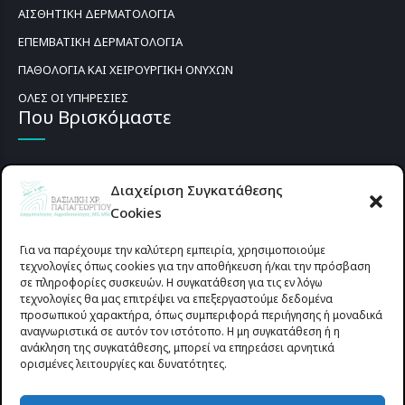
ΑΙΣΘΗΤΙΚΗ ΔΕΡΜΑΤΟΛΟΓΙΑ
ΕΠΕΜΒΑΤΙΚΗ ΔΕΡΜΑΤΟΛΟΓΙΑ
ΠΑΘΟΛΟΓΙΑ ΚΑΙ ΧΕΙΡΟΥΡΓΙΚΗ ΟΝΥΧΩΝ
ΟΛΕΣ ΟΙ ΥΠΗΡΕΣΙΕΣ
Που Βρισκόμαστε
Διαχείριση Συγκατάθεσης
Cookies
Για να παρέχουμε την καλύτερη εμπειρία, χρησιμοποιούμε
τεχνολογίες όπως cookies για την αποθήκευση ή/και την πρόσβαση
σε πληροφορίες συσκευών. Η συγκατάθεση για τις εν λόγω
τεχνολογίες θα μας επιτρέψει να επεξεργαστούμε δεδομένα
προσωπικού χαρακτήρα, όπως συμπεριφορά περιήγησης ή μοναδικά
αναγνωριστικά σε αυτόν τον ιστότοπο. Η μη συγκατάθεση ή η
ανάκληση της συγκατάθεσης, μπορεί να επηρεάσει αρνητικά
ορισμένες λειτουργίες και δυνατότητες.
Προυσιωτίσσης 27 & Δ.Σταϊκου , Αγρίνιο 30133 (έναντι γηπέδου