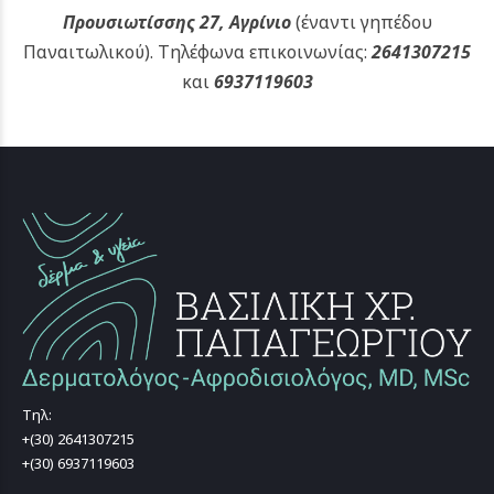
Προυσιωτίσσης 27, Αγρίνιο
(έναντι γηπέδου
Παναιτωλικού).
Τηλέφωνα επικοινωνίας:
2641307215
και
6937119603
Τηλ:
+(30) 2641307215
+(30) 6937119603