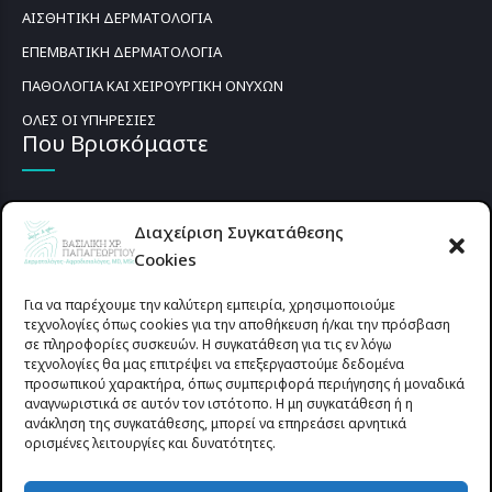
ΑΙΣΘΗΤΙΚΗ ΔΕΡΜΑΤΟΛΟΓΙΑ
ΕΠΕΜΒΑΤΙΚΗ ΔΕΡΜΑΤΟΛΟΓΙΑ
ΠΑΘΟΛΟΓΙΑ ΚΑΙ ΧΕΙΡΟΥΡΓΙΚΗ ΟΝΥΧΩΝ
ΟΛΕΣ ΟΙ ΥΠΗΡΕΣΙΕΣ
Που Βρισκόμαστε
Διαχείριση Συγκατάθεσης
Cookies
Για να παρέχουμε την καλύτερη εμπειρία, χρησιμοποιούμε
τεχνολογίες όπως cookies για την αποθήκευση ή/και την πρόσβαση
σε πληροφορίες συσκευών. Η συγκατάθεση για τις εν λόγω
τεχνολογίες θα μας επιτρέψει να επεξεργαστούμε δεδομένα
προσωπικού χαρακτήρα, όπως συμπεριφορά περιήγησης ή μοναδικά
αναγνωριστικά σε αυτόν τον ιστότοπο. Η μη συγκατάθεση ή η
ανάκληση της συγκατάθεσης, μπορεί να επηρεάσει αρνητικά
ορισμένες λειτουργίες και δυνατότητες.
Προυσιωτίσσης 27 & Δ.Σταϊκου , Αγρίνιο 30133 (έναντι γηπέδου