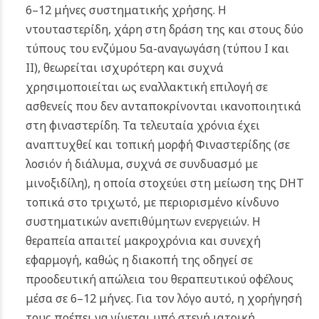
6–12 μήνες συστηματικής χρήσης. Η
ντουταστερίδη, χάρη στη δράση της και στους δύο
τύπους του ενζύμου 5α-αναγωγάση (τύπου I και
II), θεωρείται ισχυρότερη και συχνά
χρησιμοποιείται ως εναλλακτική επιλογή σε
ασθενείς που δεν ανταποκρίνονται ικανοποιητικά
στη φιναστερίδη. Τα τελευταία χρόνια έχει
αναπτυχθεί και τοπική μορφή Φιναστερίδης (σε
λοσιόν ή διάλυμα, συχνά σε συνδυασμό με
μινοξιδίλη), η οποία στοχεύει στη μείωση της DHT
τοπικά στο τριχωτό, με περιορισμένο κίνδυνο
συστηματικών ανεπιθύμητων ενεργειών. Η
θεραπεία απαιτεί μακροχρόνια και συνεχή
εφαρμογή, καθώς η διακοπή της οδηγεί σε
προοδευτική απώλεια του θεραπευτικού οφέλους
μέσα σε 6–12 μήνες. Για τον λόγο αυτό, η χορήγησή
τους πρέπει να γίνεται υπό στενή ιατρική