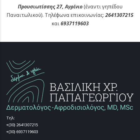
Προυσιωτίσσης 27, Αγρίνιο
(έναντι γηπέδου
Παναιτωλικού).
Τηλέφωνα επικοινωνίας:
2641307215
και
6937119603
Τηλ:
+(30) 2641307215
+(30) 6937119603