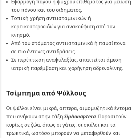
Εφαρμογή πάγου ή ψυχρού επιθέματος για μείωση
του πόνου και του οιδήματος.
Τοπική χρήση αντιισταμινικών ή
κορτικοστεροειδών για ανακούφιση από τον
κνησμό.
Από του στόματος αντιισταμινικά ή παυσίπονα
σε πιο έντονες αντιδράσεις.
Σε περίπτωση αναφυλαξίας, απαιτείται άμεση
ιατρική παρέμβαση και χορήγηση αδρεναλίνης.
Τσίμπημα από Ψύλλους
Οι ψύλλοι είναι μικρά, άπτερα, αιμομυζητικά έντομα
που ανήκουν στην τάξη
Siphonaptera
. Παρασιτούν
κυρίως σε ζώα, όπως οι γάτες, οι σκύλοι και τα
τρωκτικά, ωστόσο μπορούν να μεταφερθούν και