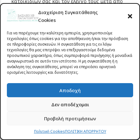
κατοικιδίων σας και τον έλεγχό τους μετά από
βόλτες στη φύση.
Διαχείριση Συγκατάθεσης
Αποφεύγετε την αγορά μεταχειρισμένων επίπλων
Cookies
χωρίς σχολαστική επιθεώρηση.
Για να παρέχουμε την καλύτερη εμπειρία, χρησιμοποιούμε
Για άτομα με γνωστό ιστορικό σοβαρής αλλεργίας
τεχνολογίες όπως cookies για την αποθήκευση ή/και την πρόσβαση
σε τσιμπήματα, είναι απαραίτητη η συνεχής
σε πληροφορίες συσκευών. Η συγκατάθεση για τις εν λόγω
τεχνολογίες θα μας επιτρέψει να επεξεργαστούμε δεδομένα
μεταφορά αυτοενιέσιμης αδρεναλίνης και η
προσωπικού χαρακτήρα, όπως συμπεριφορά περιήγησης ή μοναδικά
ενημέρωση των οικείων.
αναγνωριστικά σε αυτόν τον ιστότοπο. Η μη συγκατάθεση ή η
ανάκληση της συγκατάθεσης, μπορεί να επηρεάσει αρνητικά
ορισμένες λειτουργίες και δυνατότητες.
Γνωρίστε την δερματολόγο-
Αποδοχή
Αφροδισιολόγο στο Αγρίνιο,
Βασιλική Παπαγεωργίου
Δεν αποδέχομαι
Προβολή προτιμήσεων
Η
Βασιλική Παπαγεωργίου
, Δερματολόγος-
Αφροδισιολόγος στο Αγρίνιο, γεννήθηκε και μεγάλωσε
Πολιτική Cookies
ΠΟΛΙΤΙΚΗ ΑΠΟΡΡΗΤΟΥ
στην πόλη. Είναι κάτοχος δύο τίτλων ειδικότητας,