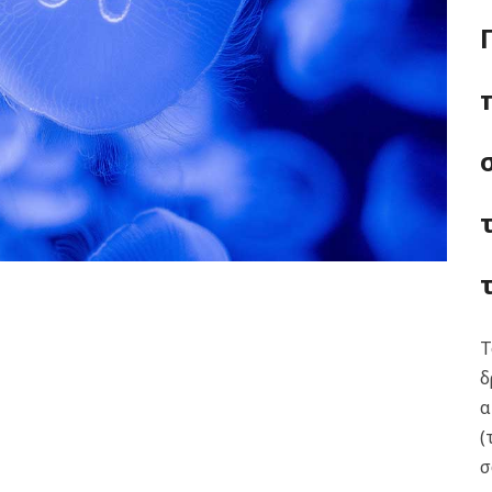
Τ
δ
α
(
σ