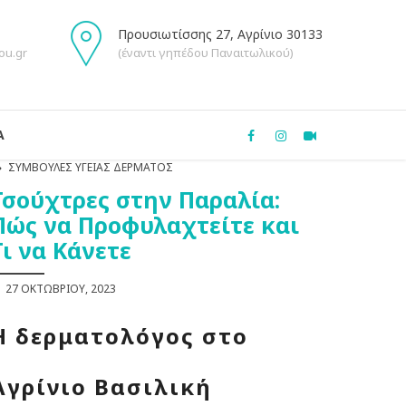
Προυσιωτίσσης 27, Αγρίνιο 30133
ou.gr
(έναντι γηπέδου Παναιτωλικού)
Α
ΣΥΜΒΟΥΛΈΣ ΥΓΕΊΑΣ ΔΈΡΜΑΤΟΣ
Τσούχτρες στην Παραλία:
Πώς να Προφυλαχτείτε και
Τι να Κάνετε
27 ΟΚΤΩΒΡΊΟΥ, 2023
Η δερματολόγος στο
Αγρίνιο Βασιλική