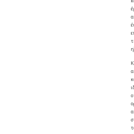
κ
έ
α
έ
ε
τ
η
Κ
α
κ
ι
ο
ο
α
σ
τ