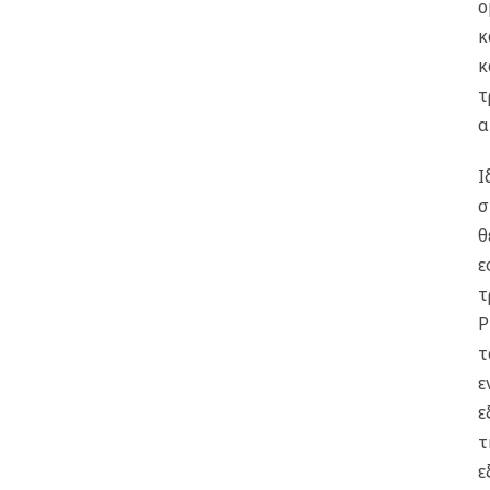
ο
κ
κ
τ
α
Ι
σ
θ
ε
τ
P
τ
ε
ε
τ
ε