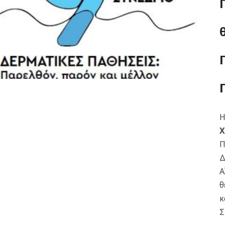
Η
Χ
Π
Δ
Α
θ
κ
Σ