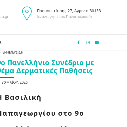
Προυσιωτίσσης 27, Αγρίνιο 30133
ou.gr
(έναντι γηπέδου Παναιτωλικού)
Α
ΕΝΗΜΈΡΩΣΗ
9ο Πανελλήνιο Συνέδριο με
θέμα Δερματικές Παθήσεις
30 ΜΑΪ́ΟΥ, 2026
Η Βασιλική
Παπαγεωργίου στο 9ο