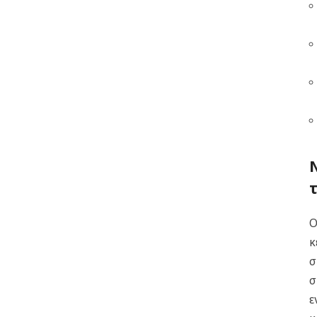
Ο
κ
σ
σ
ε