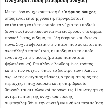
Ονυχοκρύπτωση (είσφρυση όνυχος)
Με τον όρο ονυχοκρύπτωση ή
είσφρυση όνυχος
,
όπως είναι επίσης γνωστή, περιγράφεται η
κατάσταση κατά την οποία τα νύχια του ποδιού
(συνήθως) αναπτύσσονται και εισφρύουν στο δέρμα,
προκαλώντας, οίδημα, πυώδη έκκριση και έντονο
πόνο.
Συχνά οφείλεται στην πίεση που ασκείται από
ακατάλληλα παπούτσια, ή υποδήματα τα οποία
είναι συχνά της μόδας (μυτερά παπούτσια,
ψηλοτάκουνα). Επιπλέον ο λανθασμένος τρόπος
κοπής των νυχιών, όπως το (κόψιμο των πλαϊνών
άκρων της ονυχαίας πλάκας), ο τραυματισμός της
περιοχής, η παχυσαρκία και η υπεριδρωσία,
θεωρούνται αιτιολογικοί παράγοντες.
Η συντηρητική
αντιμετώπιση της ονυχοκρύπτωσης
συμπεριλαμβάνει την σωστή υγιεινή και περιποίηση