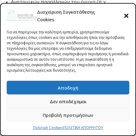
Ανατομικών παραλλαγών του όνυχα (π.χ.
αυξημένη εγκάρσια καμπυλότητα) και άλλων
Διαχείριση Συγκατάθεσης
προδιαθεσικών παραγόντων.
Cookies
Παράγοντες κινδύνου υποτροπής, όπως
Για να παρέχουμε την καλύτερη εμπειρία, χρησιμοποιούμε
ακατάλληλα υποδήματα ή λανθασμένη τεχνική
τεχνολογίες όπως cookies για την αποθήκευση ή/και την πρόσβαση
κοπής νυχιών.
σε πληροφορίες συσκευών. Η συγκατάθεση για τις εν λόγω
τεχνολογίες θα μας επιτρέψει να επεξεργαστούμε δεδομένα
προσωπικού χαρακτήρα, όπως συμπεριφορά περιήγησης ή μοναδικά
αναγνωριστικά σε αυτόν τον ιστότοπο. Η μη συγκατάθεση ή η
ανάκληση της συγκατάθεσης, μπορεί να επηρεάσει αρνητικά
Είσφρυση Όνυχος – Θεραπεία
ορισμένες λειτουργίες και δυνατότητες.
Η θεραπευτική
αντιμετώπιση
της είσφρυσης
Αποδοχή
όνυχος εξαρτάται από τον βαθμό βαρύτητας της
πάθησης, την ύπαρξη ή μη λοίμωξης και το ατομικό
Δεν αποδέχομαι
ιστορικό του ασθενούς. Διακρίνεται σε
συντηρητική
και
χειρουργική
.
Προβολή προτιμήσεων
Πολιτική Cookies
ΠΟΛΙΤΙΚΗ ΑΠΟΡΡΗΤΟΥ
Συντηρητική θεραπεία