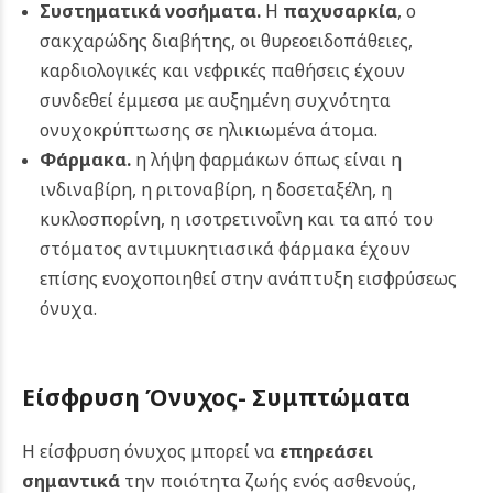
Συστηματικά νοσήματα.
Η
παχυσαρκία
, ο
σακχαρώδης διαβήτης, οι θυρεοειδοπάθειες,
καρδιολογικές και νεφρικές παθήσεις έχουν
συνδεθεί έμμεσα με αυξημένη συχνότητα
ονυχοκρύπτωσης σε ηλικιωμένα άτομα.
Φάρμακα.
η λήψη φαρμάκων όπως είναι η
ινδιναβίρη, η ριτοναβίρη, η δοσεταξέλη, η
κυκλοσπορίνη, η ισοτρετινοΐνη και τα από του
στόματος αντιμυκητιασικά φάρμακα έχουν
επίσης ενοχοποιηθεί στην ανάπτυξη εισφρύσεως
όνυχα.
Είσφρυση Όνυχος- Συμπτώματα
Η είσφρυση όνυχος μπορεί να
επηρεάσει
σημαντικά
την ποιότητα ζωής ενός ασθενούς,