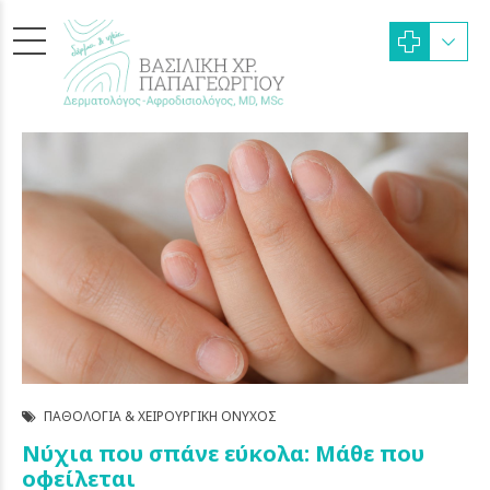
ΠΑΘΟΛΟΓΊΑ & ΧΕΙΡΟΥΡΓΙΚΉ ΌΝΥΧΟΣ
Νύχια που σπάνε εύκολα: Μάθε που
οφείλεται