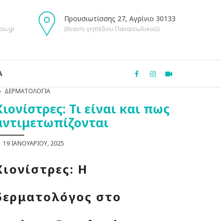
Προυσιωτίσσης 27, Αγρίνιο 30133
ou.gr
(έναντι γηπέδου Παναιτωλικού)
Α
ΔΕΡΜΑΤΟΛΟΓΊΑ
Χιονίστρες: Τι είναι και πως
αντιμετωπίζονται
19 ΙΑΝΟΥΑΡΊΟΥ, 2025
Χιονίστρες: Η
δερματολόγος στο