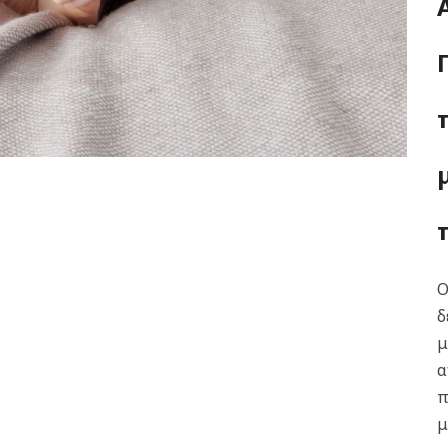
Ο
δ
μ
α
π
μ