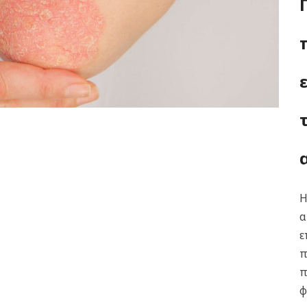
Η
α
ε
π
π
φ