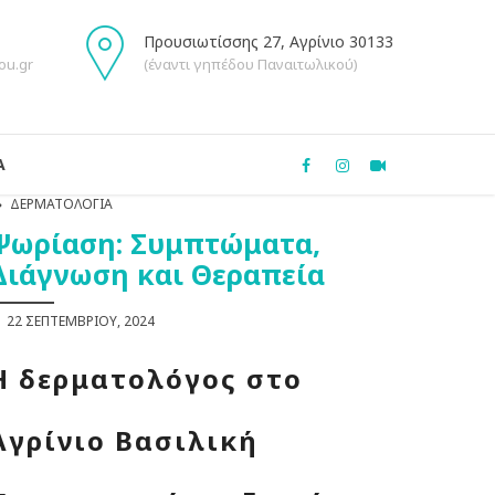
Προυσιωτίσσης 27, Αγρίνιο 30133
ou.gr
(έναντι γηπέδου Παναιτωλικού)
Α
ΔΕΡΜΑΤΟΛΟΓΊΑ
Ψωρίαση: Συμπτώματα,
Διάγνωση και Θεραπεία
22 ΣΕΠΤΕΜΒΡΊΟΥ, 2024
Η δερματολόγος στο
Αγρίνιο Βασιλική