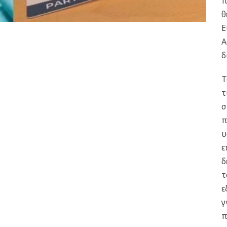
π
θ
Ε
Α
δ
Τ
τ
σ
π
υ
ε
δ
τ
ε
γ
π