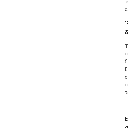
τ
α
Έ
Τ
π
δ
Ε
ο
π
τ
Ε
σ