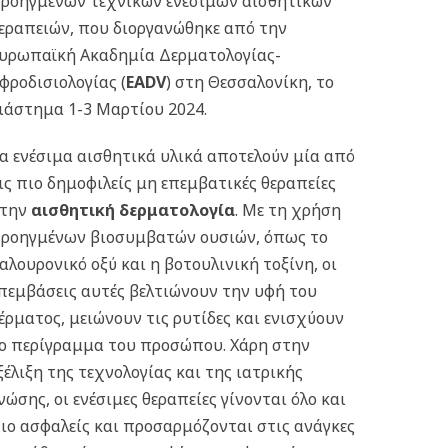
ροηγμένων τεχνικών ενέσιμων αισθητικών
εραπειών, που διοργανώθηκε από την
υρωπαϊκή Ακαδημία Δερματολογίας-
φροδισιολογίας (
EADV
) στη Θεσσαλονίκη, το
ιάστημα 1-3 Μαρτίου 2024.
α ενέσιμα αισθητικά υλικά αποτελούν μία από
ις πιο δημοφιλείς μη επεμβατικές θεραπείες
την
αισθητική δερματολογία
. Με τη χρήση
ροηγμένων βιοσυμβατών ουσιών, όπως το
αλουρονικό οξύ και η βοτουλινική τοξίνη, οι
πεμβάσεις αυτές βελτιώνουν την υφή του
έρματος, μειώνουν τις ρυτίδες και ενισχύουν
ο περίγραμμα του προσώπου. Χάρη στην
ξέλιξη της τεχνολογίας και της ιατρικής
νώσης, οι ενέσιμες θεραπείες γίνονται όλο και
ιο ασφαλείς και προσαρμόζονται στις ανάγκες