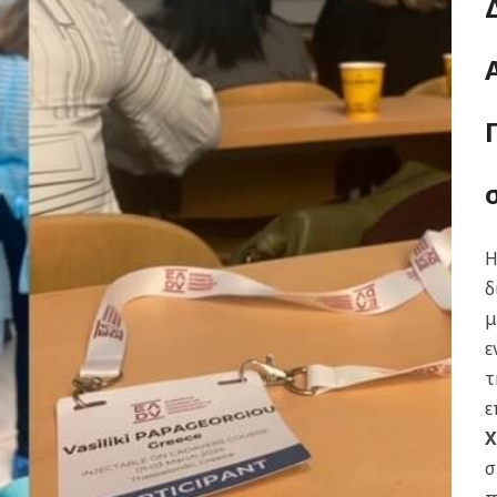
Η
δ
μ
ε
τ
ε
Χ
σ