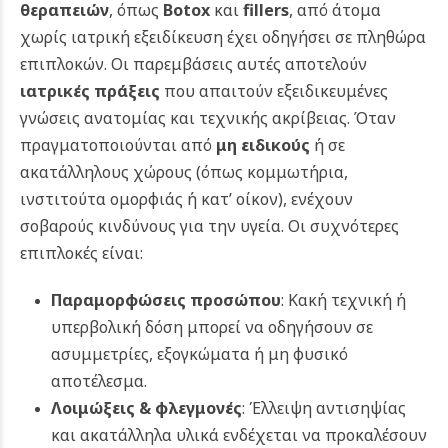
θεραπειών
, όπως
Botox
και
fillers
, από άτομα
χωρίς ιατρική εξειδίκευση έχει οδηγήσει σε πληθώρα
επιπλοκών. Οι παρεμβάσεις αυτές αποτελούν
ιατρικές πράξεις
που απαιτούν εξειδικευμένες
γνώσεις ανατομίας και τεχνικής ακρίβειας. Όταν
πραγματοποιούνται από
μη ειδικούς
ή σε
ακατάλληλους χώρους (όπως κομμωτήρια,
ινστιτούτα ομορφιάς ή κατ’ οίκον), ενέχουν
σοβαρούς κινδύνους για την υγεία. Οι σ
υχνότερες
επιπλοκές είναι:
Παραμορφώσεις προσώπου
: Κακή τεχνική ή
υπερβολική δόση μπορεί να οδηγήσουν σε
ασυμμετρίες, εξογκώματα ή μη φυσικό
αποτέλεσμα.
Λοιμώξεις & φλεγμονές
: Έλλειψη αντισηψίας
και ακατάλληλα υλικά ενδέχεται να προκαλέσουν