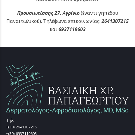
Προυσιωτίσσης 27, Αγρίνιο
(έναντι γηπέδου
Παναιτωλικού).
Τηλέφωνα επικοινωνίας:
2641307215
και
6937119603
Τηλ:
+(30) 2641307215
+(30) 6937119603