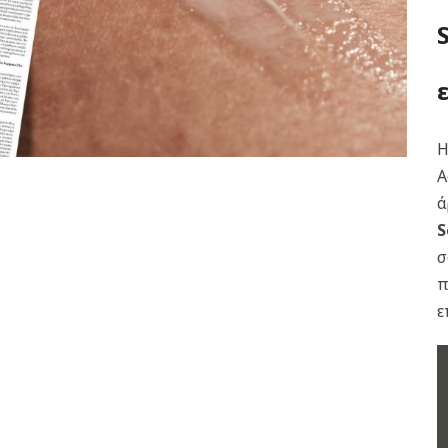
Α
ά
S
σ
π
ε