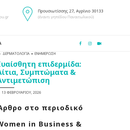
Προυσιωτίσσης 27, Αγρίνιο 30133
ou.gr
(έναντι γηπέδου Παναιτωλικού)
Α
ΔΕΡΜΑΤΟΛΟΓΊΑ
ΕΝΗΜΈΡΩΣΗ
Ευαίσθητη επιδερμίδα:
Αίτια, Συμπτώματα &
Αντιμετώπιση
13 ΦΕΒΡΟΥΑΡΊΟΥ, 2026
Άρθρο στο περιοδικό
Women
in
Business
&