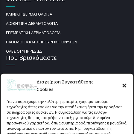
ΚΛΙΝΙΚΗ ΔΕΡΜΑΤΟΛΟΓΙΑ
ΑΙΣΘΗΤΙΚΗ ΔΕΡΜΑΤΟΛΟΓΙΑ
ΕΠΕΜΒΑΤΙΚΗ ΔΕΡΜΑΤΟΛΟΓΙΑ
ΠΑΘΟΛΟΓΙΑ ΚΑΙ ΧΕΙΡΟΥΡΓΙΚΗ ΟΝΥΧΩΝ
ΟΛΕΣ ΟΙ ΥΠΗΡΕΣΙΕΣ
Που Βρισκόμαστε
Διαχείριση Συγκατάθεσης
Cookies
Για να παρέχουμε την καλύτερη εμπειρία, χρησιμοποιούμε
τεχνολογίες όπως cookies για την αποθήκευση ή/και την πρόσβαση
σε πληροφορίες συσκευών. Η συγκατάθεση για τις εν λόγω
τεχνολογίες θα μας επιτρέψει να επεξεργαστούμε δεδομένα
προσωπικού χαρακτήρα, όπως συμπεριφορά περιήγησης ή μοναδικά
αναγνωριστικά σε αυτόν τον ιστότοπο. Η μη συγκατάθεση ή η
ανάκληση της συγκατάθεσης, μπορεί να επηρεάσει αρνητικά