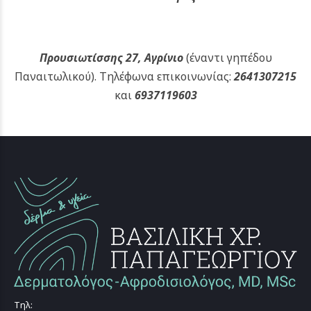
Προυσιωτίσσης 27, Αγρίνιο
(έναντι γηπέδου
Παναιτωλικού).
Τηλέφωνα επικοινωνίας:
2641307215
και
6937119603
Τηλ: