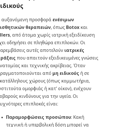
ειδικούς
 αυξανόμενη προσφορά
ενέσιμων
ισθητικών θεραπειών
, όπως
Botox
και
illers
, από άτομα χωρίς ιατρική εξειδίκευση
χει οδηγήσει σε πληθώρα επιπλοκών. Οι
αρεμβάσεις αυτές αποτελούν
ιατρικές
ράξεις
που απαιτούν εξειδικευμένες γνώσεις
νατομίας και τεχνικής ακρίβειας. Όταν
ραγματοποιούνται από
μη ειδικούς
ή σε
κατάλληλους χώρους (όπως κομμωτήρια,
νστιτούτα ομορφιάς ή κατ’ οίκον), ενέχουν
οβαρούς κινδύνους για την υγεία. Οι
υχνότερες επιπλοκές είναι:
Παραμορφώσεις προσώπου
: Κακή
τεχνική ή υπερβολική δόση μπορεί να