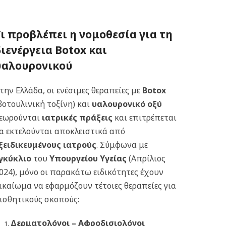
Τι προβλέπει η νομοθεσία για τη
διενέργεια Botox και
υαλουρονικού
την Ελλάδα, οι ενέσιμες θεραπείες με
Botox
βοτουλινική τοξίνη) και
υαλουρονικό οξύ
εωρούνται
ιατρικές πράξεις
και επιτρέπεται
α εκτελούνται αποκλειστικά από
ξειδικευμένους ιατρούς
. Σύμφωνα με
γκύκλιο
του
Υπουργείου Υγείας
(Απρίλιος
024), μόνο οι παρακάτω ειδικότητες έχουν
ικαίωμα να εφαρμόζουν τέτοιες θεραπείες για
ισθητικούς σκοπούς:
Δερματολόγοι – Αφροδισιολόγοι