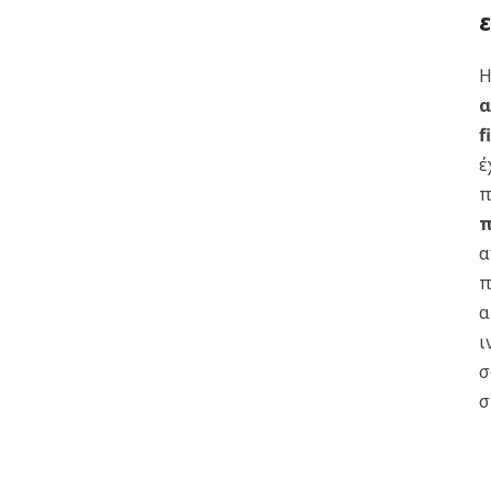
Η
α
f
έ
π
π
α
π
α
ι
σ
σ