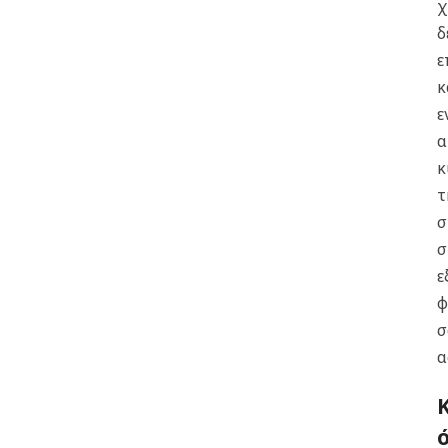
χ
δ
ε
κ
ε
κ
τ
σ
σ
ε
φ
σ
α