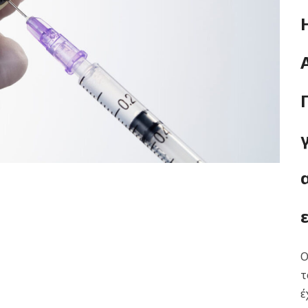
Ο
τ
έ