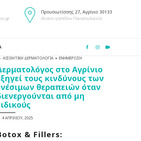
Προυσιωτίσσης 27, Αγρίνιο 30133
ou.gr
(έναντι γηπέδου Παναιτωλικού)
Α
ΑΙΣΘΗΤΙΚΉ ΔΕΡΜΑΤΟΛΟΓΊΑ
ΕΝΗΜΈΡΩΣΗ
Δερματολόγος στο Αγρίνιο
εξηγεί τους κινδύνους των
ενέσιμων θεραπειών όταν
διενεργούνται από μη
ειδικούς
4 ΑΠΡΙΛΊΟΥ, 2025
Botox & Fillers: