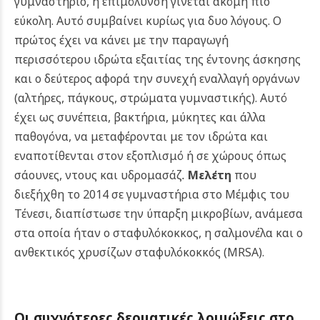
γυμναστήριο, η επιμόλυνση γίνεται ακόμη πιο
εύκολη. Αυτό συμβαίνει κυρίως για δυο λόγους. Ο
πρώτος έχει να κάνει με την παραγωγή
περισσότερου ιδρώτα εξαιτίας της έντονης άσκησης
και ο δεύτερος αφορά την συνεχή εναλλαγή οργάνων
(αλτήρες, πάγκους, στρώματα γυμναστικής).
Αυτό
έχει ως συνέπεια, βακτήρια, μύκητες και άλλα
παθογόνα, να μεταφέρονται με τον ιδρώτα και
εναποτίθενται στον εξοπλισμό ή σε χώρους όπως
σάουνες, ντους και υδρομασάζ
.
Μελέτη
που
διεξήχθη το 2014 σε γυμναστήρια στο Μέμφις του
Τένεσι, διαπίστωσε την ύπαρξη μικροβίων, ανάμεσα
στα οποία ήταν ο σταφυλόκοκκος, η σαλμονέλα και ο
ανθεκτικός χρυσίζων σταφυλόκοκκός (MRSA).
Οι συχνότερες δερματικές λοιμώξεις στο