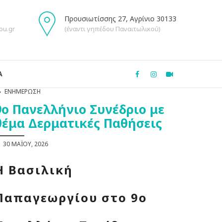
Προυσιωτίσσης 27, Αγρίνιο 30133
ou.gr
(έναντι γηπέδου Παναιτωλικού)
Α
ΕΝΗΜΈΡΩΣΗ
9ο Πανελλήνιο Συνέδριο με
θέμα Δερματικές Παθήσεις
30 ΜΑΪ́ΟΥ, 2026
Η Βασιλική
Παπαγεωργίου στο 9ο