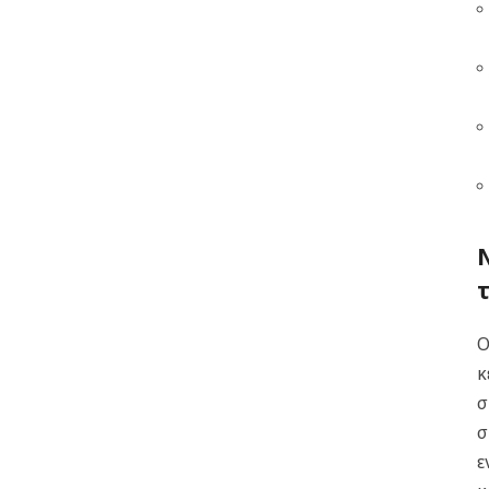
Ο
κ
σ
σ
ε