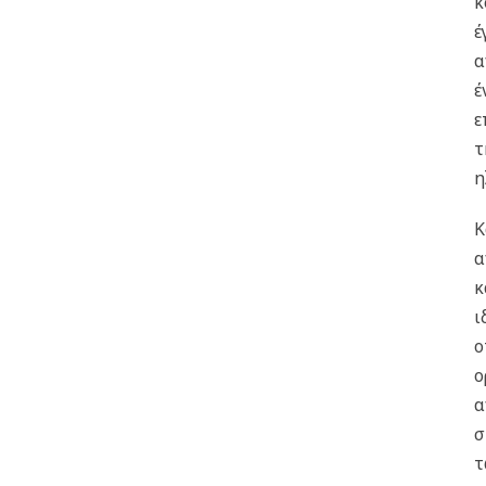
κ
έ
α
έ
ε
τ
η
Κ
α
κ
ι
ο
ο
α
σ
τ