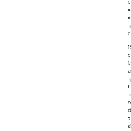
ο
κ
κ
τ
α
Ι
σ
θ
ε
τ
P
τ
ε
ε
τ
ε