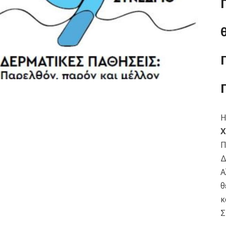
Η
Χ
Π
Δ
Α
θ
κ
Σ