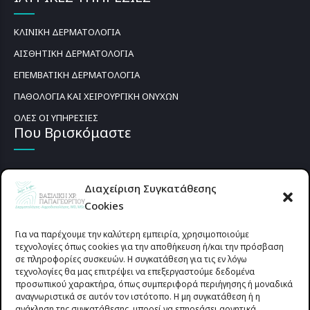
ΚΛΙΝΙΚΗ ΔΕΡΜΑΤΟΛΟΓΙΑ
ΑΙΣΘΗΤΙΚΗ ΔΕΡΜΑΤΟΛΟΓΙΑ
ΕΠΕΜΒΑΤΙΚΗ ΔΕΡΜΑΤΟΛΟΓΙΑ
ΠΑΘΟΛΟΓΙΑ ΚΑΙ ΧΕΙΡΟΥΡΓΙΚΗ ΟΝΥΧΩΝ
ΟΛΕΣ ΟΙ ΥΠΗΡΕΣΙΕΣ
Που Βρισκόμαστε
Διαχείριση Συγκατάθεσης
Cookies
Για να παρέχουμε την καλύτερη εμπειρία, χρησιμοποιούμε
τεχνολογίες όπως cookies για την αποθήκευση ή/και την πρόσβαση
σε πληροφορίες συσκευών. Η συγκατάθεση για τις εν λόγω
τεχνολογίες θα μας επιτρέψει να επεξεργαστούμε δεδομένα
προσωπικού χαρακτήρα, όπως συμπεριφορά περιήγησης ή μοναδικά
αναγνωριστικά σε αυτόν τον ιστότοπο. Η μη συγκατάθεση ή η
ανάκληση της συγκατάθεσης, μπορεί να επηρεάσει αρνητικά