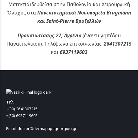
Μετεκπαιδευθείσα στην Παθολογία και Χειρουργική
Όνυχος στα
Πανεπιστημιακά Νοσοκομεία Brugmann
και Saint-Pierre Βρυξελλών
Προυσιωτίσσης 27, Αγρίνιο
(έναντι γηπέδου
Παναιτωλικού).
Τηλέφωνα επικοινωνίας:
2641307215
και
6937119603
Τηλ:
+(30) 2641307215
+(30) 6937119603
Email: doctor@dermapapageorgiou.gr