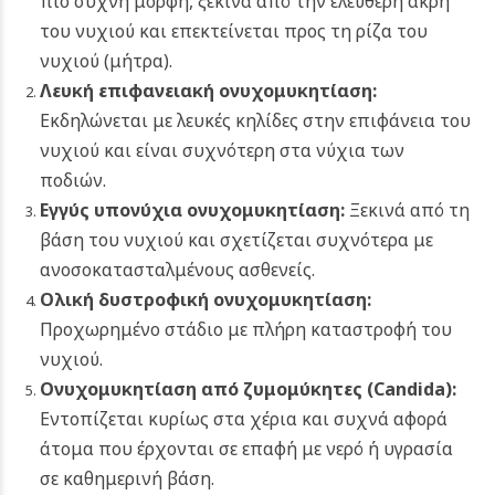
πιο συχνή μορφή, ξεκινά από την ελεύθερη άκρη
του νυχιού και επεκτείνεται προς τη ρίζα του
νυχιού (μήτρα).
Λευκή επιφανειακή ονυχομυκητίαση:
Εκδηλώνεται με λευκές κηλίδες στην επιφάνεια του
νυχιού και είναι συχνότερη στα νύχια των
ποδιών.
Εγγύς υπονύχια ονυχομυκητίαση:
Ξεκινά από τη
βάση του νυχιού και σχετίζεται συχνότερα με
ανοσοκατασταλμένους ασθενείς.
Ολική δυστροφική ονυχομυκητίαση:
Προχωρημένο στάδιο με πλήρη καταστροφή του
νυχιού.
Ονυχομυκητίαση από ζυμομύκητες (Candida):
Εντοπίζεται κυρίως στα χέρια και συχνά αφορά
άτομα που έρχονται σε επαφή με νερό ή υγρασία
σε καθημερινή βάση.