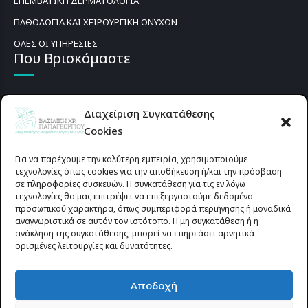
ΕΠΕΜΒΑΤΙΚΗ ΔΕΡΜΑΤΟΛΟΓΙΑ
ΠΑΘΟΛΟΓΙΑ ΚΑΙ ΧΕΙΡΟΥΡΓΙΚΗ ΟΝΥΧΩΝ
ΟΛΕΣ ΟΙ ΥΠΗΡΕΣΙΕΣ
Που Βρισκόμαστε
Διαχείριση Συγκατάθεσης
Cookies
Για να παρέχουμε την καλύτερη εμπειρία, χρησιμοποιούμε
τεχνολογίες όπως cookies για την αποθήκευση ή/και την πρόσβαση
σε πληροφορίες συσκευών. Η συγκατάθεση για τις εν λόγω
τεχνολογίες θα μας επιτρέψει να επεξεργαστούμε δεδομένα
προσωπικού χαρακτήρα, όπως συμπεριφορά περιήγησης ή μοναδικά
αναγνωριστικά σε αυτόν τον ιστότοπο. Η μη συγκατάθεση ή η
ανάκληση της συγκατάθεσης, μπορεί να επηρεάσει αρνητικά
ορισμένες λειτουργίες και δυνατότητες.
Προυσιωτίσσης 27 & Δ.Σταϊκου , Αγρίνιο 30133 (έναντι γηπέδου
Αποδοχή
Παναιτωλικού)