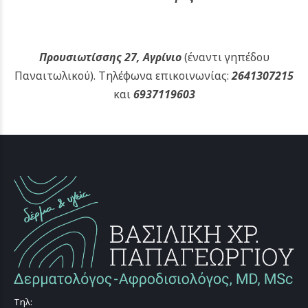
Προυσιωτίσσης 27, Αγρίνιο
(έναντι γηπέδου
Παναιτωλικού).
Τηλέφωνα επικοινωνίας:
2641307215
και
6937119603
Τηλ: