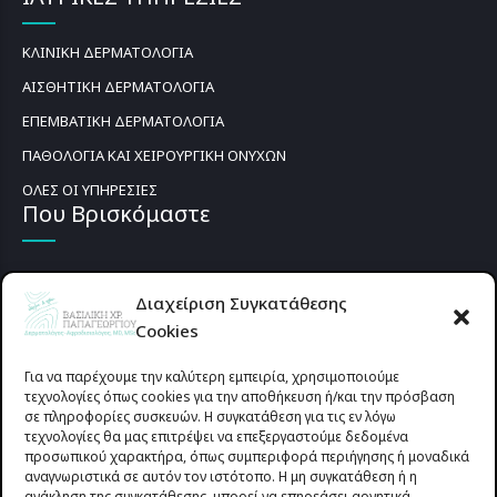
ΚΛΙΝΙΚΗ ΔΕΡΜΑΤΟΛΟΓΙΑ
ΑΙΣΘΗΤΙΚΗ ΔΕΡΜΑΤΟΛΟΓΙΑ
ΕΠΕΜΒΑΤΙΚΗ ΔΕΡΜΑΤΟΛΟΓΙΑ
ΠΑΘΟΛΟΓΙΑ ΚΑΙ ΧΕΙΡΟΥΡΓΙΚΗ ΟΝΥΧΩΝ
ΟΛΕΣ ΟΙ ΥΠΗΡΕΣΙΕΣ
Που Βρισκόμαστε
Διαχείριση Συγκατάθεσης
Cookies
Για να παρέχουμε την καλύτερη εμπειρία, χρησιμοποιούμε
τεχνολογίες όπως cookies για την αποθήκευση ή/και την πρόσβαση
σε πληροφορίες συσκευών. Η συγκατάθεση για τις εν λόγω
τεχνολογίες θα μας επιτρέψει να επεξεργαστούμε δεδομένα
προσωπικού χαρακτήρα, όπως συμπεριφορά περιήγησης ή μοναδικά
αναγνωριστικά σε αυτόν τον ιστότοπο. Η μη συγκατάθεση ή η
ανάκληση της συγκατάθεσης, μπορεί να επηρεάσει αρνητικά