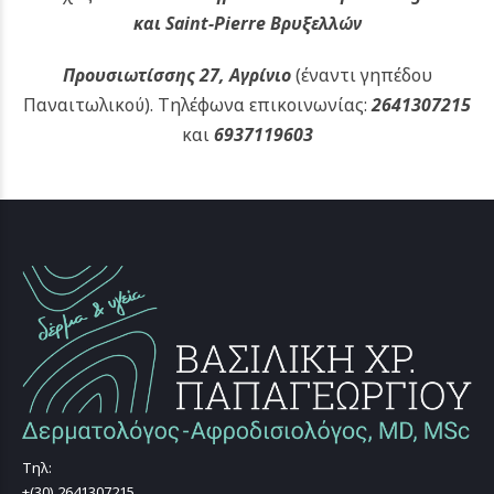
και Saint-Pierre Βρυξελλών
Προυσιωτίσσης 27, Αγρίνιο
(έναντι γηπέδου
Παναιτωλικού).
Τηλέφωνα επικοινωνίας:
2641307215
και
6937119603
Τηλ:
+(30) 2641307215