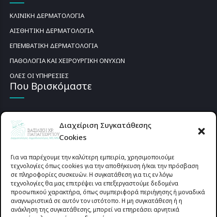
ΚΛΙΝΙΚΗ ΔΕΡΜΑΤΟΛΟΓΙΑ
ΑΙΣΘΗΤΙΚΗ ΔΕΡΜΑΤΟΛΟΓΙΑ
ΕΠΕΜΒΑΤΙΚΗ ΔΕΡΜΑΤΟΛΟΓΙΑ
ΠΑΘΟΛΟΓΙΑ ΚΑΙ ΧΕΙΡΟΥΡΓΙΚΗ ΟΝΥΧΩΝ
ΟΛΕΣ ΟΙ ΥΠΗΡΕΣΙΕΣ
Που Βρισκόμαστε
Διαχείριση Συγκατάθεσης
Cookies
Για να παρέχουμε την καλύτερη εμπειρία, χρησιμοποιούμε
τεχνολογίες όπως cookies για την αποθήκευση ή/και την πρόσβαση
σε πληροφορίες συσκευών. Η συγκατάθεση για τις εν λόγω
τεχνολογίες θα μας επιτρέψει να επεξεργαστούμε δεδομένα
προσωπικού χαρακτήρα, όπως συμπεριφορά περιήγησης ή μοναδικά
αναγνωριστικά σε αυτόν τον ιστότοπο. Η μη συγκατάθεση ή η
ανάκληση της συγκατάθεσης, μπορεί να επηρεάσει αρνητικά