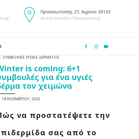
Προυσιωτίσσης 27, Αγρίνιο 30133
ou.gr
(έναντι γηπέδου Παναιτωλικού)
Α
ΣΥΜΒΟΥΛΈΣ ΥΓΕΊΑΣ ΔΈΡΜΑΤΟΣ
Winter is coming: 6+1
συμβουλές για ένα υγιές
δέρμα τον χειμώνα
18 ΝΟΕΜΒΡΊΟΥ, 2023
Πώς να προστατέψετε την
επιδερμίδα σας από το