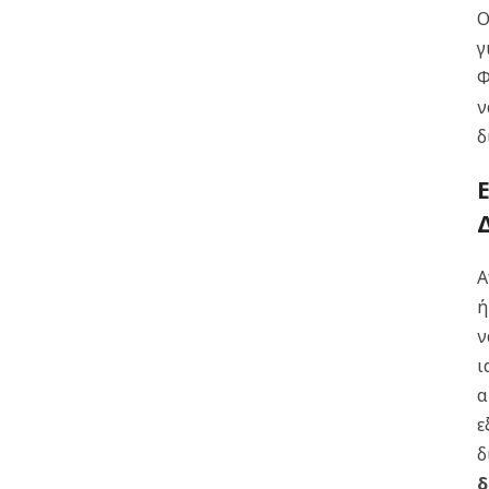
Ο
γ
Φ
ν
δ
Α
ή
ι
α
ε
δ
δ