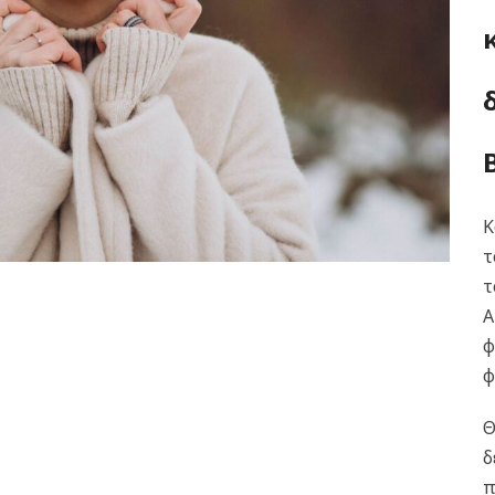
Κ
τ
τ
Α
φ
φ
Θ
δ