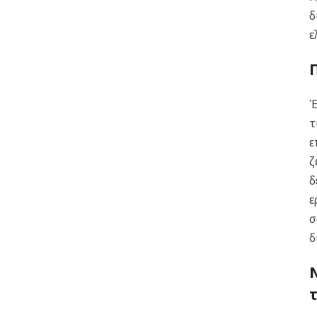
δ
ε
Έ
τ
ε
ζ
δ
ε
σ
δ