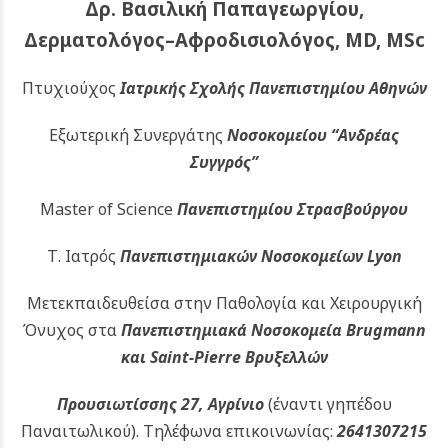
Δρ. Βασιλική Παπαγεωργίου,
Δερματολόγος–Αφροδισιολόγος, MD, MSc
Πτυχιούχος
Ιατρικής Σχολής Πανεπιστημίου Αθηνών
Εξωτερική Συνεργάτης
Νοσοκομείου
“Ανδρέας
Συγγρός”
Master of Science
Πανεπιστημίου Στρασβούργου
Τ. Ιατρός
Πανεπιστημιακών
Νοσοκομείων Lyon
Μετεκπαιδευθείσα στην Παθολογία και Χειρουργική
Όνυχος στα
Πανεπιστημιακά Νοσοκομεία Brugmann
και Saint-Pierre Βρυξελλών
Προυσιωτίσσης 27, Αγρίνιο
(έναντι γηπέδου
Παναιτωλικού).
Τηλέφωνα επικοινωνίας:
2641307215