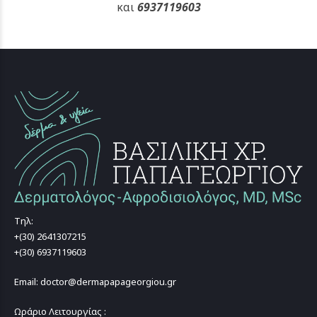
και
6937119603
Τηλ:
+(30) 2641307215
+(30) 6937119603
Email: doctor@dermapapageorgiou.gr
Ωράριο Λειτουργίας :