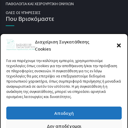
ΠΑΘΟΛΟΓΙΑ ΚΑΙ ΧΕΙΡΟΥΡΓΙΚΗ ΟΝΥΧΩΝ
ΟΛΕΣ ΟΙ ΥΠΗΡΕΣΙΕΣ
Που Βρισκόμαστε
Διαχείριση Συγκατάθεσης
Cookies
Για να παρέχουμε την καλύτερη εμπειρία, χρησιμοποιούμε
τεχνολογίες όπως cookies για την αποθήκευση ή/και την πρόσβαση
σε πληροφορίες συσκευών. Η συγκατάθεση για τις εν λόγω
τεχνολογίες θα μας επιτρέψει να επεξεργαστούμε δεδομένα
προσωπικού χαρακτήρα, όπως συμπεριφορά περιήγησης ή μοναδικά
αναγνωριστικά σε αυτόν τον ιστότοπο. Η μη συγκατάθεση ή η
ανάκληση της συγκατάθεσης, μπορεί να επηρεάσει αρνητικά
ορισμένες λειτουργίες και δυνατότητες.
Προυσιωτίσσης 27 & Δ.Σταϊκου , Αγρίνιο 30133 (έναντι γηπέδου
Αποδοχή
Παναιτωλικού)
Δεν αποδέχομαι