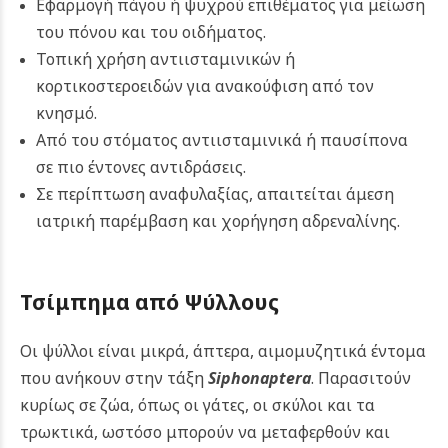
Εφαρμογή πάγου ή ψυχρού επιθέματος για μείωση
του πόνου και του οιδήματος.
Τοπική χρήση αντιισταμινικών ή
κορτικοστεροειδών για ανακούφιση από τον
κνησμό.
Από του στόματος αντιισταμινικά ή παυσίπονα
σε πιο έντονες αντιδράσεις.
Σε περίπτωση αναφυλαξίας, απαιτείται άμεση
ιατρική παρέμβαση και χορήγηση αδρεναλίνης.
Τσίμπημα από Ψύλλους
Οι ψύλλοι είναι μικρά, άπτερα, αιμομυζητικά έντομα
που ανήκουν στην τάξη
Siphonaptera
. Παρασιτούν
κυρίως σε ζώα, όπως οι γάτες, οι σκύλοι και τα
τρωκτικά, ωστόσο μπορούν να μεταφερθούν και