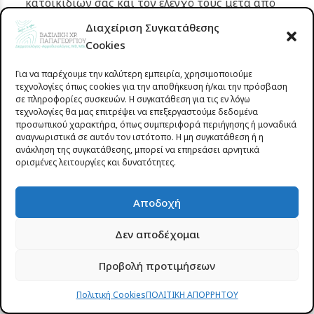
κατοικιδίων σας και τον έλεγχό τους μετά από
βόλτες στη φύση.
Διαχείριση Συγκατάθεσης
Αποφεύγετε την αγορά μεταχειρισμένων επίπλων
Cookies
χωρίς σχολαστική επιθεώρηση.
Για να παρέχουμε την καλύτερη εμπειρία, χρησιμοποιούμε
Για άτομα με γνωστό ιστορικό σοβαρής αλλεργίας
τεχνολογίες όπως cookies για την αποθήκευση ή/και την πρόσβαση
σε τσιμπήματα, είναι απαραίτητη η συνεχής
σε πληροφορίες συσκευών. Η συγκατάθεση για τις εν λόγω
τεχνολογίες θα μας επιτρέψει να επεξεργαστούμε δεδομένα
μεταφορά αυτοενιέσιμης αδρεναλίνης και η
προσωπικού χαρακτήρα, όπως συμπεριφορά περιήγησης ή μοναδικά
ενημέρωση των οικείων.
αναγνωριστικά σε αυτόν τον ιστότοπο. Η μη συγκατάθεση ή η
ανάκληση της συγκατάθεσης, μπορεί να επηρεάσει αρνητικά
ορισμένες λειτουργίες και δυνατότητες.
Γνωρίστε την δερματολόγο-
Αποδοχή
Αφροδισιολόγο στο Αγρίνιο,
Βασιλική Παπαγεωργίου
Δεν αποδέχομαι
Προβολή προτιμήσεων
Η
Βασιλική Παπαγεωργίου
, Δερματολόγος-
Αφροδισιολόγος στο Αγρίνιο, γεννήθηκε και μεγάλωσε
Πολιτική Cookies
ΠΟΛΙΤΙΚΗ ΑΠΟΡΡΗΤΟΥ
στην πόλη. Είναι κάτοχος δύο τίτλων ειδικότητας,