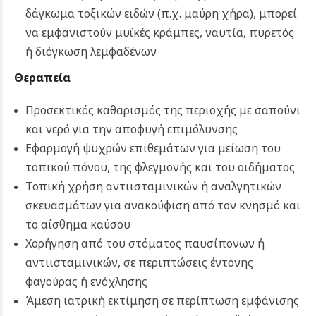
δάγκωμα τοξικών ειδών (π.χ. μαύρη χήρα), μπορεί
να εμφανιστούν μυϊκές κράμπες, ναυτία, πυρετός
ή διόγκωση λεμφαδένων
Θεραπεία
Προσεκτικός καθαρισμός της περιοχής με σαπούνι
και νερό για την αποφυγή επιμόλυνσης
Εφαρμογή ψυχρών επιθεμάτων για μείωση του
τοπικού πόνου, της φλεγμονής και του οιδήματος
Τοπική χρήση αντιισταμινικών ή αναλγητικών
σκευασμάτων για ανακούφιση από τον κνησμό και
το αίσθημα καύσου
Χορήγηση από του στόματος παυσίπονων ή
αντιισταμινικών, σε περιπτώσεις έντονης
φαγούρας ή ενόχλησης
Άμεση ιατρική εκτίμηση σε περίπτωση εμφάνισης