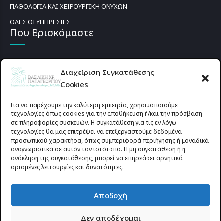
ΠΑΘΟΛΟΓΙΑ ΚΑΙ ΧΕΙΡΟΥΡΓΙΚΗ ΟΝΥΧΩΝ
ΟΛΕΣ ΟΙ ΥΠΗΡΕΣΙΕΣ
Που Βρισκόμαστε
Διαχείριση Συγκατάθεσης
Cookies
Για να παρέχουμε την καλύτερη εμπειρία, χρησιμοποιούμε
τεχνολογίες όπως cookies για την αποθήκευση ή/και την πρόσβαση
σε πληροφορίες συσκευών. Η συγκατάθεση για τις εν λόγω
τεχνολογίες θα μας επιτρέψει να επεξεργαστούμε δεδομένα
προσωπικού χαρακτήρα, όπως συμπεριφορά περιήγησης ή μοναδικά
αναγνωριστικά σε αυτόν τον ιστότοπο. Η μη συγκατάθεση ή η
ανάκληση της συγκατάθεσης, μπορεί να επηρεάσει αρνητικά
ορισμένες λειτουργίες και δυνατότητες.
Προυσιωτίσσης 27 & Δ.Σταϊκου , Αγρίνιο 30133 (έναντι γηπέδου
Αποδοχή
Παναιτωλικού)
Δεν αποδέχομαι