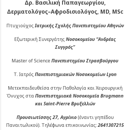
Δρ. Βασιλική Παπαγεωργίου,
Δερματολόγος–Αφροδισιολόγος, MD, MSc
Πτυχιούχος
Ιατρικής Σχολής Πανεπιστημίου Αθηνών
Εξωτερική Συνεργάτης
Νοσοκομείου
“Ανδρέας
Συγγρός”
Master of Science
Πανεπιστημίου Στρασβούργου
Τ. Ιατρός
Πανεπιστημιακών
Νοσοκομείων Lyon
Μετεκπαιδευθείσα στην Παθολογία και Χειρουργική
Όνυχος στα
Πανεπιστημιακά Νοσοκομεία Brugmann
και Saint-Pierre Βρυξελλών
Προυσιωτίσσης 27, Αγρίνιο
(έναντι γηπέδου
Παναιτωλικού).
Τηλέφωνα επικοινωνίας:
2641307215