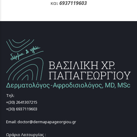
και
6937119603
Τηλ:
+(30) 2641307215
+(30) 6937119603
Email: doctor@dermapapageorgiou.gr
Ωράριο Λειτουργίας :