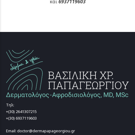
και
6937119603
Τηλ:
+(30) 2641307215
+(30) 6937119603
Email: doctor@dermapapageorgiou.gr