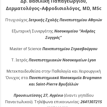
Δρ. Βασιλική Παπαγεωργίου,
Δερματολόγος–Αφροδισιολόγος, MD, MSc
Πτυχιούχος
Ιατρικής Σχολής Πανεπιστημίου Αθηνών
Εξωτερική Συνεργάτης
Νοσοκομείου
“Ανδρέας
Συγγρός”
Master of Science
Πανεπιστημίου Στρασβούργου
Τ. Ιατρός
Πανεπιστημιακών
Νοσοκομείων Lyon
Μετεκπαιδευθείσα στην Παθολογία και Χειρουργική
Όνυχος στα
Πανεπιστημιακά Νοσοκομεία Brugmann
και Saint-Pierre Βρυξελλών
Προυσιωτίσσης 27, Αγρίνιο
(έναντι γηπέδου
Παναιτωλικού).
Τηλέφωνα επικοινωνίας:
2641307215