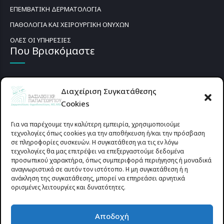
ΕΠΕΜΒΑΤΙΚΗ ΔΕΡΜΑΤΟΛΟΓΙΑ
ΠΑΘΟΛΟΓΙΑ ΚΑΙ ΧΕΙΡΟΥΡΓΙΚΗ ΟΝΥΧΩΝ
ΟΛΕΣ ΟΙ ΥΠΗΡΕΣΙΕΣ
Που Βρισκόμαστε
Διαχείριση Συγκατάθεσης
Cookies
Για να παρέχουμε την καλύτερη εμπειρία, χρησιμοποιούμε
τεχνολογίες όπως cookies για την αποθήκευση ή/και την πρόσβαση
σε πληροφορίες συσκευών. Η συγκατάθεση για τις εν λόγω
τεχνολογίες θα μας επιτρέψει να επεξεργαστούμε δεδομένα
προσωπικού χαρακτήρα, όπως συμπεριφορά περιήγησης ή μοναδικά
αναγνωριστικά σε αυτόν τον ιστότοπο. Η μη συγκατάθεση ή η
ανάκληση της συγκατάθεσης, μπορεί να επηρεάσει αρνητικά
ορισμένες λειτουργίες και δυνατότητες.
Προυσιωτίσσης 27 & Δ.Σταϊκου , Αγρίνιο 30133 (έναντι γηπέδου
Αποδοχή
Παναιτωλικού)