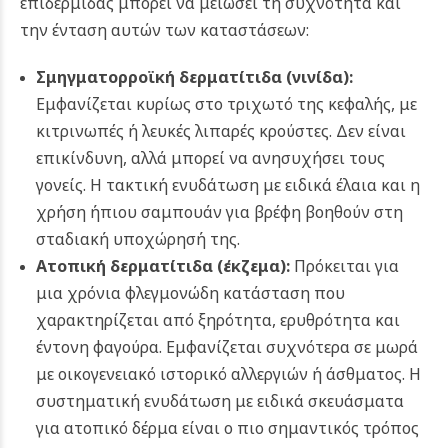
επιδερμίδας μπορεί να μειώσει τη συχνότητα και
την ένταση αυτών των καταστάσεων:
Σμηγματορροϊκή δερματίτιδα (
νινίδα
):
Εμφανίζεται κυρίως στο τριχωτό της κεφαλής, με
κιτρινωπές ή λευκές λιπαρές κρούστες. Δεν είναι
επικίνδυνη, αλλά μπορεί να ανησυχήσει τους
γονείς. Η τακτική ενυδάτωση με ειδικά έλαια και η
χρήση ήπιου σαμπουάν για βρέφη βοηθούν στη
σταδιακή υποχώρησή της.
Ατοπική δερματίτιδα (
έκζεμα
):
Πρόκειται για
μια χρόνια φλεγμονώδη κατάσταση που
χαρακτηρίζεται από ξηρότητα, ερυθρότητα και
έντονη φαγούρα. Εμφανίζεται συχνότερα σε μωρά
με οικογενειακό ιστορικό αλλεργιών ή άσθματος. Η
συστηματική ενυδάτωση με ειδικά σκευάσματα
για ατοπικό δέρμα είναι ο πιο σημαντικός τρόπος