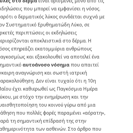
υλές στο δέρμα
είναι ορισμένες μόνο από τις
κδηλώσεις που μπορεί να εμφανίσει η νόσος.
αρότι ο δερματικός λύκος συνδέεται συχνά με
ον Συστηματικό Ερυθηματώδη Λύκο, σε
ρκετές περιπτώσεις οι εκδηλώσεις
εριορίζονται αποκλειστικά στο δέρμα. Η
όσος επηρεάζει εκατομμύρια ανθρώπους
αγκοσμίως και εξακολουθεί να αποτελεί ένα
ημαντικό
αυτοάνοσο νόσημα
που απαιτεί
γκαιρη αναγνώριση και σωστή ιατρική
αρακολούθηση. Δεν είναι τυχαίο ότι η 10η
αΐου έχει καθιερωθεί ως Παγκόσμια Ημέρα
ύκου, με στόχο την ενημέρωση και την
υαισθητοποίηση του κοινού γύρω από μια
άθηση που πολλές φορές παραμένει «αόρατη»,
αρά τη σημαντική επίδρασή της στην
αθημερινότητα των ασθενών.
Στο άρθρο που