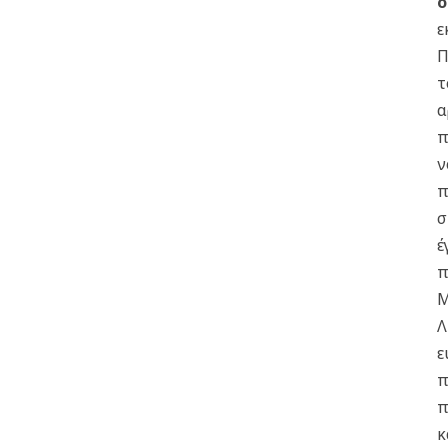
ο
ε
Π
τ
α
π
ν
π
σ
έ
π
Μ
Λ
ε
π
π
κ