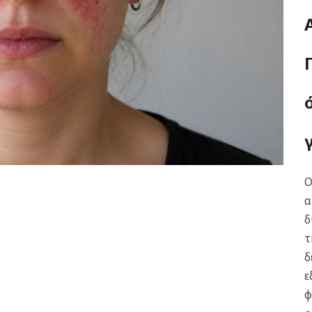
Ο
α
δ
τ
δ
ε
φ