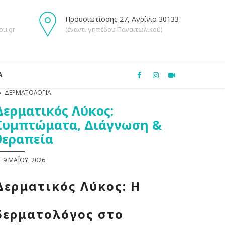
Προυσιωτίσσης 27, Αγρίνιο 30133
ou.gr
(έναντι γηπέδου Παναιτωλικού)
Α
ΔΕΡΜΑΤΟΛΟΓΊΑ
Δερματικός Λύκος:
Συμπτώματα, Διάγνωση &
θεραπεία
9 ΜΑΪ́ΟΥ, 2026
Δερματικός Λύκος: Η
δερματολόγος στο