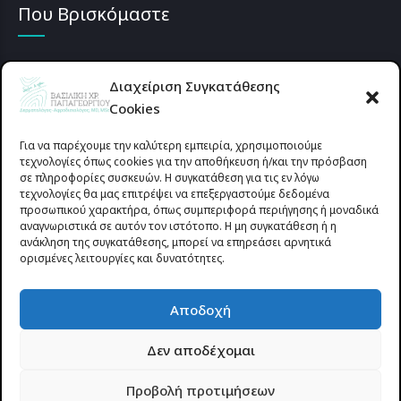
Που Βρισκόμαστε
Διαχείριση Συγκατάθεσης
Cookies
Για να παρέχουμε την καλύτερη εμπειρία, χρησιμοποιούμε
τεχνολογίες όπως cookies για την αποθήκευση ή/και την πρόσβαση
σε πληροφορίες συσκευών. Η συγκατάθεση για τις εν λόγω
τεχνολογίες θα μας επιτρέψει να επεξεργαστούμε δεδομένα
προσωπικού χαρακτήρα, όπως συμπεριφορά περιήγησης ή μοναδικά
αναγνωριστικά σε αυτόν τον ιστότοπο. Η μη συγκατάθεση ή η
ανάκληση της συγκατάθεσης, μπορεί να επηρεάσει αρνητικά
ορισμένες λειτουργίες και δυνατότητες.
Προυσιωτίσσης 27 & Δ.Σταϊκου , Αγρίνιο 30133 (έναντι γηπέδου
Αποδοχή
Παναιτωλικού)
Δεν αποδέχομαι
© 2025 All rights reserved | dermapapageorgiou.gr | Designed by
Προβολή προτιμήσεων
Site-Forge.com