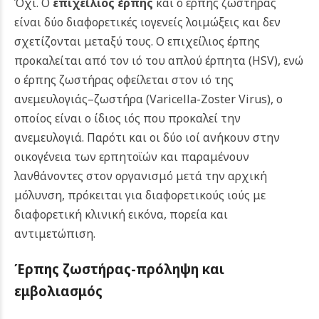
Όχι. Ο
επιχείλιος έρπης
και ο έρπης ζωστήρας
είναι δύο διαφορετικές ιογενείς λοιμώξεις και δεν
σχετίζονται μεταξύ τους. Ο επιχείλιος έρπης
προκαλείται από τον ιό του απλού έρπητα (HSV), ενώ
ο έρπης ζωστήρας οφείλεται στον ιό της
ανεμευλογιάς–ζωστήρα (Varicella-Zoster Virus), ο
οποίος είναι ο ίδιος ιός που προκαλεί την
ανεμευλογιά. Παρότι και οι δύο ιοί ανήκουν στην
οικογένεια των ερπητοϊών και παραμένουν
λανθάνοντες στον οργανισμό μετά την αρχική
μόλυνση, πρόκειται για διαφορετικούς ιούς με
διαφορετική κλινική εικόνα, πορεία και
αντιμετώπιση.
Έρπης ζωστήρας-π
ρόληψη και
εμβολιασμός