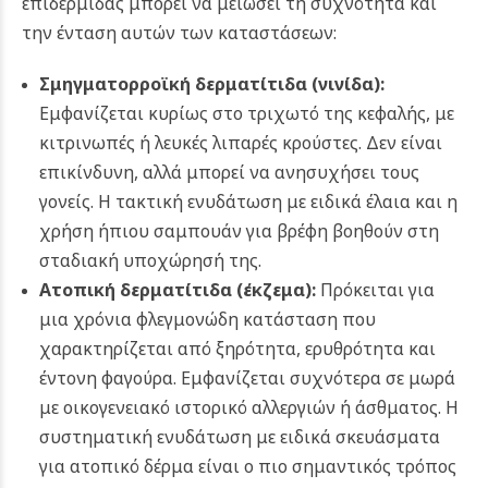
επιδερμίδας μπορεί να μειώσει τη συχνότητα και
την ένταση αυτών των καταστάσεων:
Σμηγματορροϊκή δερματίτιδα (
νινίδα
):
Εμφανίζεται κυρίως στο τριχωτό της κεφαλής, με
κιτρινωπές ή λευκές λιπαρές κρούστες. Δεν είναι
επικίνδυνη, αλλά μπορεί να ανησυχήσει τους
γονείς. Η τακτική ενυδάτωση με ειδικά έλαια και η
χρήση ήπιου σαμπουάν για βρέφη βοηθούν στη
σταδιακή υποχώρησή της.
Ατοπική δερματίτιδα (
έκζεμα
):
Πρόκειται για
μια χρόνια φλεγμονώδη κατάσταση που
χαρακτηρίζεται από ξηρότητα, ερυθρότητα και
έντονη φαγούρα. Εμφανίζεται συχνότερα σε μωρά
με οικογενειακό ιστορικό αλλεργιών ή άσθματος. Η
συστηματική ενυδάτωση με ειδικά σκευάσματα
για ατοπικό δέρμα είναι ο πιο σημαντικός τρόπος