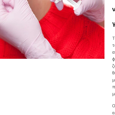
Τ
τ
α
φ
ζ
θ
μ
π
μ
α