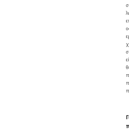
σ
λ
ε
ο
ε
χ
σ
ε
θ
π
π
π
Γ
π