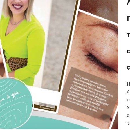
Α
ά
S
α
τ