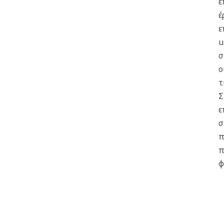
ε
έ
ε
u
σ
ο
τ
Σ
ε
σ
π
π
φ