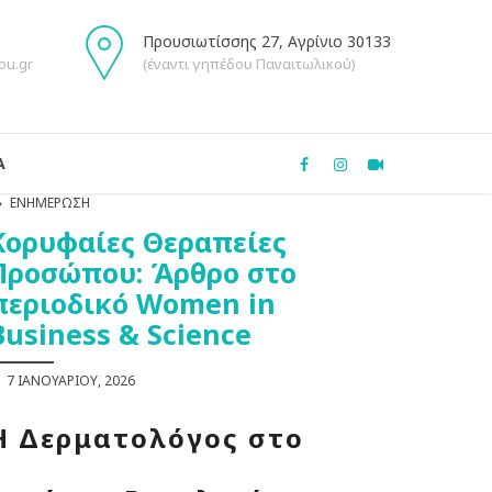
Προυσιωτίσσης 27, Αγρίνιο 30133
ou.gr
(έναντι γηπέδου Παναιτωλικού)
Α
ΕΝΗΜΈΡΩΣΗ
Κορυφαίες Θεραπείες
Προσώπου: Άρθρο στο
περιοδικό Women in
Business & Science
7 ΙΑΝΟΥΑΡΊΟΥ, 2026
Η Δερματολόγος στο