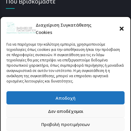
Που Βρισκόμαστε
Διαχείριση Συγκατάθεσης
Cookies
Για να παρέχουμε την καλύτερη εμπειρία, χρησιμοποιούμε
τεχνολογίες όπως cookies για την αποθήκευση ή/και την πρόσβαση
σε πληροφορίες συσκευών. Η συγκατάθεση για τις εν λόγω
τεχνολογίες θα μας επιτρέψει να επεξεργαστούμε δεδομένα
προσωπικού χαρακτήρα, όπως συμπεριφορά περιήγησης ή μοναδικά
αναγνωριστικά σε αυτόν τον ιστότοπο. Η μη συγκατάθεση ή η
ανάκληση της συγκατάθεσης, μπορεί να επηρεάσει αρνητικά
ορισμένες λειτουργίες και δυνατότητες.
Προυσιωτίσσης 27 & Δ.Σταϊκου , Αγρίνιο 30133 (έναντι γηπέδου
Αποδοχή
Παναιτωλικού)
Δεν αποδέχομαι
© 2025 All rights reserved | dermapapageorgiou.gr | Designed by
Προβολή προτιμήσεων
Site-Forge.com