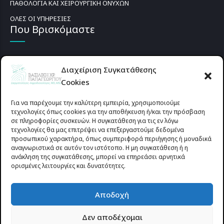
ΠΑΘΟΛΟΓΙΑ ΚΑΙ ΧΕΙΡΟΥΡΓΙΚΗ ΟΝΥΧΩΝ
ΟΛΕΣ ΟΙ ΥΠΗΡΕΣΙΕΣ
Που Βρισκόμαστε
Διαχείριση Συγκατάθεσης
Cookies
Για να παρέχουμε την καλύτερη εμπειρία, χρησιμοποιούμε
τεχνολογίες όπως cookies για την αποθήκευση ή/και την πρόσβαση
σε πληροφορίες συσκευών. Η συγκατάθεση για τις εν λόγω
τεχνολογίες θα μας επιτρέψει να επεξεργαστούμε δεδομένα
προσωπικού χαρακτήρα, όπως συμπεριφορά περιήγησης ή μοναδικά
αναγνωριστικά σε αυτόν τον ιστότοπο. Η μη συγκατάθεση ή η
ανάκληση της συγκατάθεσης, μπορεί να επηρεάσει αρνητικά
ορισμένες λειτουργίες και δυνατότητες.
Προυσιωτίσσης 27 & Δ.Σταϊκου , Αγρίνιο 30133 (έναντι γηπέδου
Αποδοχή
Παναιτωλικού)
Δεν αποδέχομαι