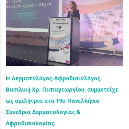
Η Δερματολόγος-Αφροδισιολόγος
Βασιλική Χρ. Παπαγεωργίου, συμμετείχε
ως ομιλήτρια στο 19ο Πανελλήνιο
Συνέδριο Δερματολογίας &
Αφροδισιολογίας.