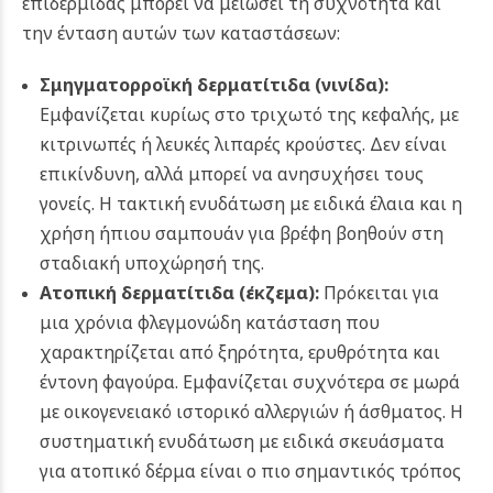
επιδερμίδας μπορεί να μειώσει τη συχνότητα και
την ένταση αυτών των καταστάσεων:
Σμηγματορροϊκή δερματίτιδα (
νινίδα
):
Εμφανίζεται κυρίως στο τριχωτό της κεφαλής, με
κιτρινωπές ή λευκές λιπαρές κρούστες. Δεν είναι
επικίνδυνη, αλλά μπορεί να ανησυχήσει τους
γονείς. Η τακτική ενυδάτωση με ειδικά έλαια και η
χρήση ήπιου σαμπουάν για βρέφη βοηθούν στη
σταδιακή υποχώρησή της.
Ατοπική δερματίτιδα (
έκζεμα
):
Πρόκειται για
μια χρόνια φλεγμονώδη κατάσταση που
χαρακτηρίζεται από ξηρότητα, ερυθρότητα και
έντονη φαγούρα. Εμφανίζεται συχνότερα σε μωρά
με οικογενειακό ιστορικό αλλεργιών ή άσθματος. Η
συστηματική ενυδάτωση με ειδικά σκευάσματα
για ατοπικό δέρμα είναι ο πιο σημαντικός τρόπος